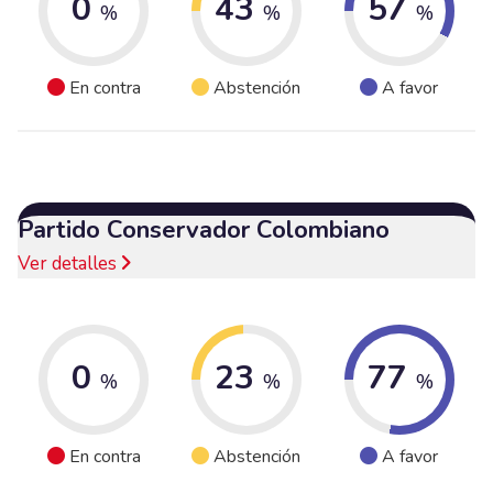
0
43
57
%
%
%
En contra
Abstención
A favor
Partido Conservador Colombiano
Ver detalles
0
23
77
%
%
%
En contra
Abstención
A favor