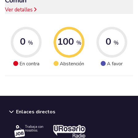
Común
Ver detalles
0
100
0
%
%
%
En contra
Abstención
A favor
Enlaces directos
Trabaja con
nosotros.