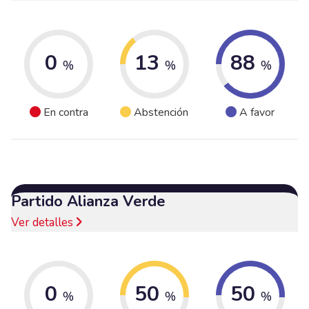
0
13
88
%
%
%
En contra
Abstención
A favor
Partido Alianza Verde
Ver detalles
0
50
50
%
%
%