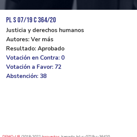
PL S 07/19 C 364/20
Justicia y derechos humanos
Autores: Ver más
Resultado: Aprobado
Votación en Contra: 0
Votación a Favor: 72
Abstención: 38
DEMO-UR
2018-2022
proyectos
senado
pl-s-0719-c-36420