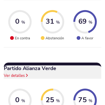
0
31
69
%
%
%
En contra
Abstención
A favor
Partido Alianza Verde
Ver detalles
0
25
75
%
%
%