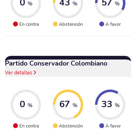
0
43
57
%
%
%
En contra
Abstención
A favor
Partido Conservador Colombiano
Ver detalles
0
67
33
%
%
%
En contra
Abstención
A favor