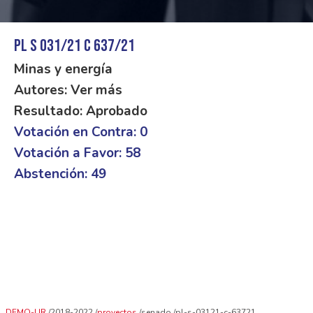
PL S 031/21 C 637/21
Minas y energía
Autores: Ver más
Resultado: Aprobado
Votación en Contra: 0
Votación a Favor: 58
Abstención: 49
DEMO-UR
2018-2022
proyectos
senado
pl-s-03121-c-63721