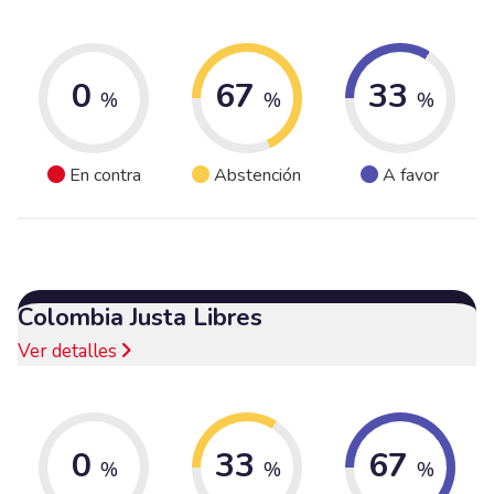
0
67
33
%
%
%
En contra
Abstención
A favor
Colombia Justa Libres
Ver detalles
0
33
67
%
%
%