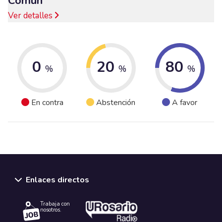
Común
Ver detalles
0
20
80
%
%
%
En contra
Abstención
A favor
Enlaces directos
Trabaja con
nosotros.