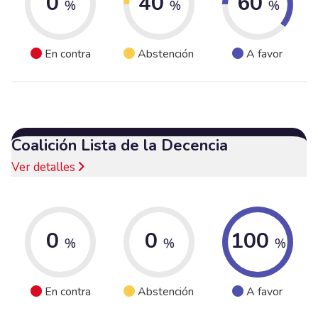
0
40
60
%
%
%
En contra
Abstención
A favor
Coalición Lista de la Decencia
Ver detalles
0
0
100
%
%
%
En contra
Abstención
A favor