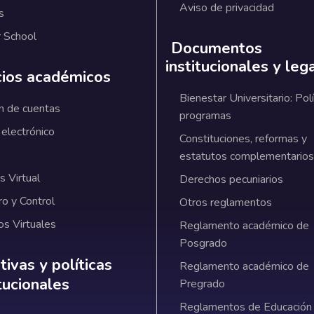
Aviso de privacidad
s
 School
Documentos
institucionales y leg
cios académicos
Bienestar Universitario: Polí
n de cuentas
programas
 electrónico
Constituciones, reformas y
estatutos complementarios
 Virtual
Derechos pecuniarios
ro y Control
Otros reglamentos
os Virtuales
Reglamento académico de
Posgrado
ativas y políticas institucionales
ivas y políticas
Reglamento académico de
itucionales
Pregrado
Reglamentos de Educación