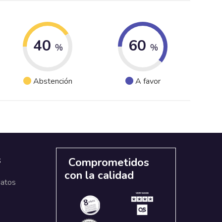
40
60
%
%
Abstención
A favor
s
Comprometidos
con la calidad
datos