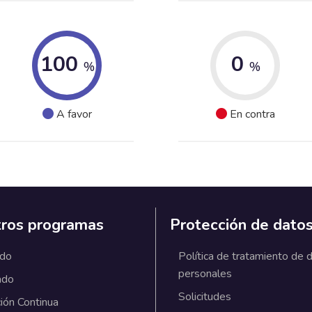
100
0
%
%
A favor
En contra
ros programas
Protección de dato
ado
Política de tratamiento de 
personales
ado
Solicitudes
ión Continua