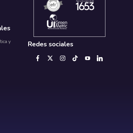
ales
tica y
Redes sociales