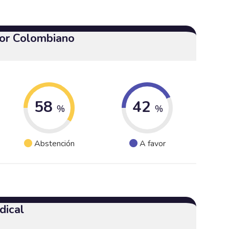
or Colombiano
58
42
%
%
Abstención
A favor
dical