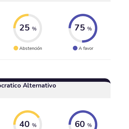
25
75
%
%
Abstención
A favor
cratico Alternativo
40
60
%
%