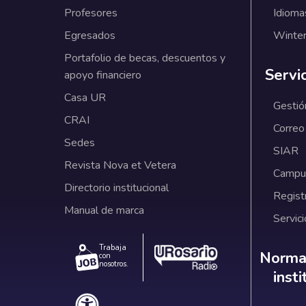
Profesores
Idioma
Egresados
Winter
Portafolio de becas, descuentos y
Servi
apoyo financiero
Casa UR
Gestió
CRAI
Correo
Sedes
SIAR
Revista Nova et Vetera
Campus
Directorio institucional
Regist
Manual de marca
Servici
Trabaja
Norm
Normat
con
nosotros.
inst