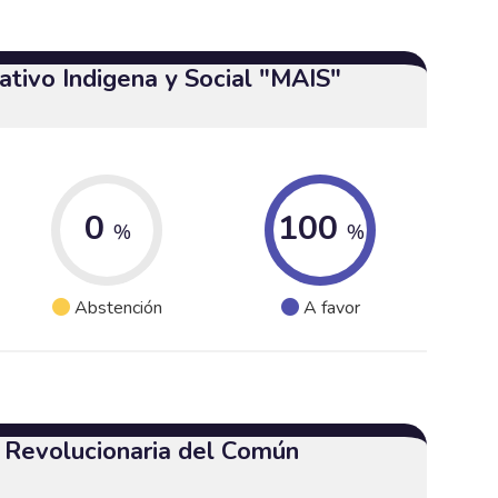
tivo Indigena y Social "MAIS"
0
100
%
%
Abstención
A favor
a Revolucionaria del Común