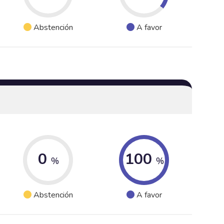
Abstención
A favor
0
100
%
%
Abstención
A favor