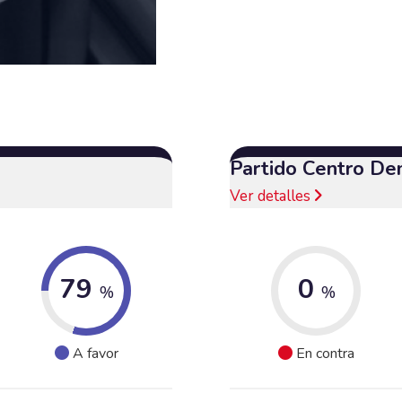
Partido Centro De
Ver detalles
79
0
%
%
A favor
En contra