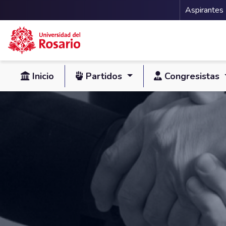
Menu 
Aspirantes
Pasar al contenido principal
Inicio
Partidos
Congresistas