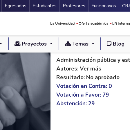
Secundario
Gu
Egresados
Estudiantes
Profesores
Funcionarios
CR
Navegación prin
La Universidad
Oferta académica
UR interna
Proyectos
Temas
Blog
PAL S 37/21 C 508/
Administración pública y es
Autores: Ver más
Resultado: No aprobado
Votación en Contra: 0
Votación a Favor: 79
Abstención: 29