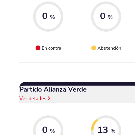
0
0
%
%
En contra
Abstención
Partido Alianza Verde
Ver detalles
0
13
%
%