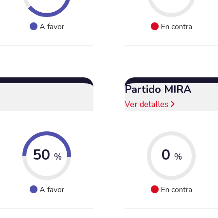
A favor
En contra
Partido MIRA
Ver detalles
50
0
%
%
A favor
En contra