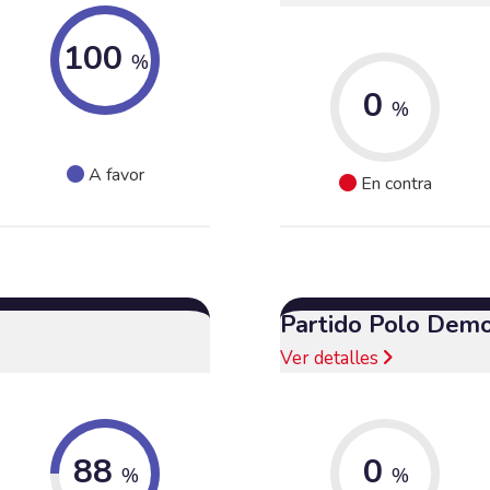
100
%
0
%
A favor
En contra
Partido Polo Demo
Ver detalles
88
0
%
%