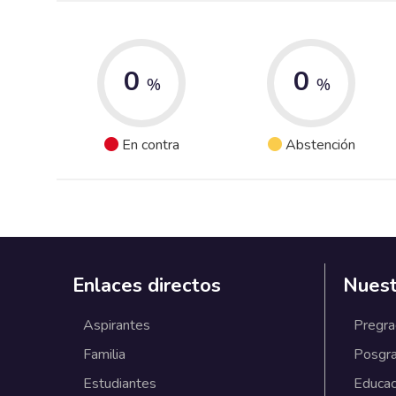
0
0
%
%
En contra
Abstención
Enlaces directos
Nuest
Aspirantes
Pregr
Familia
Posgr
Estudiantes
Educac