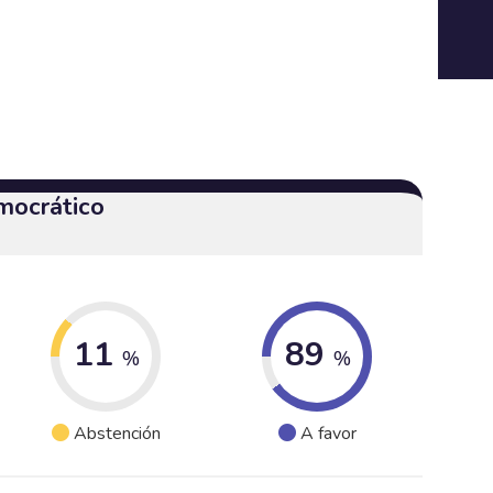
mocrático
11
89
%
%
Abstención
A favor