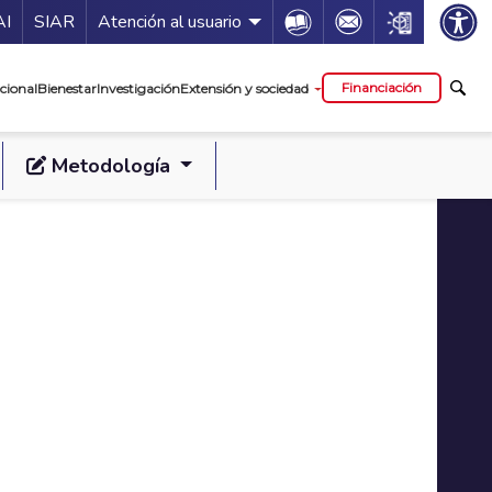
ía de servicios
Icon
Icon
Icon
AI
SIAR
Atención al usuario
cipal
Financiación
cional
Bienestar
Investigación
Extensión y sociedad
Metodología
9 - Segunda Vuelta
s