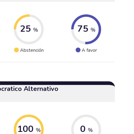
25
75
%
%
Abstención
A favor
cratico Alternativo
100
0
%
%