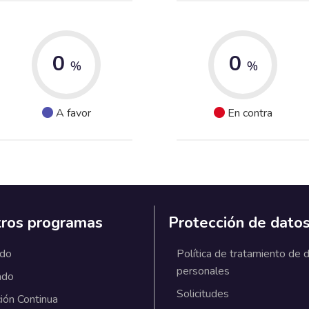
0
0
%
%
A favor
En contra
ros programas
Protección de dato
ado
Política de tratamiento de 
personales
ado
Solicitudes
ión Continua