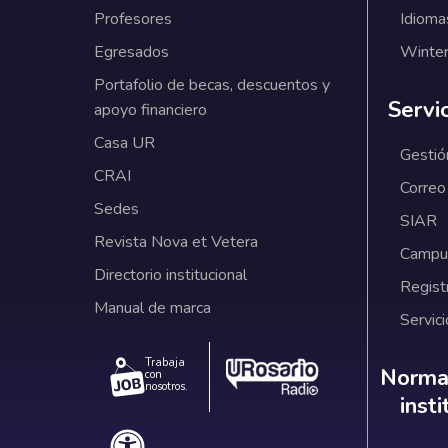
Profesores
Idioma
Egresados
Winter
Portafolio de becas, descuentos y
Servi
apoyo financiero
Casa UR
Gestió
CRAI
Correo
Sedes
SIAR
Revista Nova et Vetera
Campus
Directorio institucional
Regist
Manual de marca
Servici
Trabaja
Norm
Normat
con
nosotros.
inst