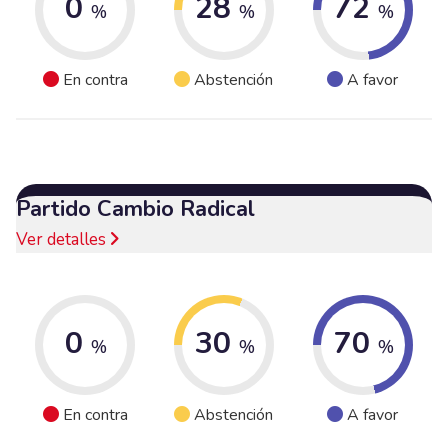
0
28
72
%
%
%
En contra
Abstención
A favor
Partido Cambio Radical
Ver detalles
0
30
70
%
%
%
En contra
Abstención
A favor