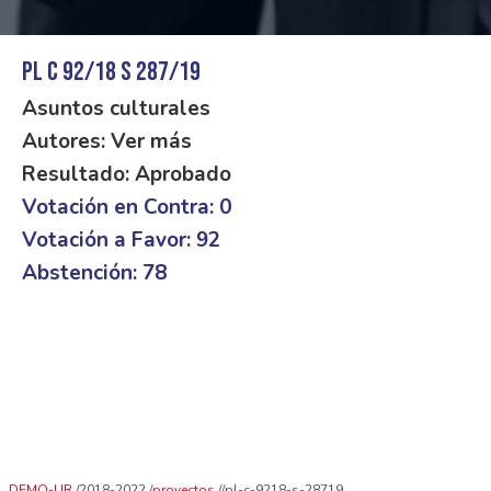
PL C 92/18 S 287/19
Asuntos culturales
Autores: Ver más
Resultado: Aprobado
Votación en Contra: 0
Votación a Favor: 92
Abstención: 78
DEMO-UR
2018-2022
proyectos
pl-c-9218-s-28719