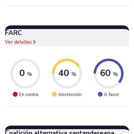
FARC
Ver detalles
0
40
60
%
%
%
En contra
Abstención
A favor
Coalición alternativa santandereana