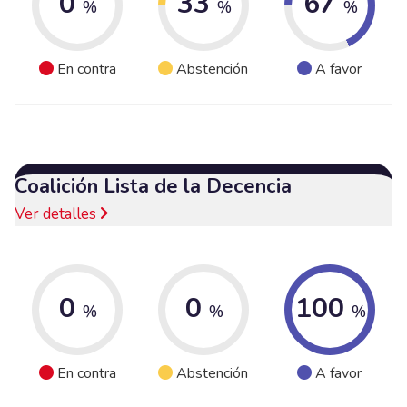
0
33
67
%
%
%
En contra
Abstención
A favor
Coalición Lista de la Decencia
Ver detalles
0
0
100
%
%
%
En contra
Abstención
A favor