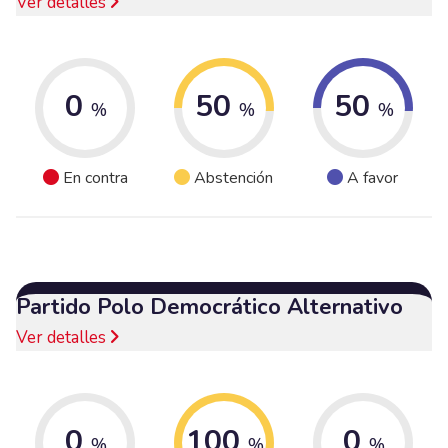
Ver detalles
0
50
50
%
%
%
En contra
Abstención
A favor
Partido Polo Democrático Alternativo
Ver detalles
0
100
0
%
%
%