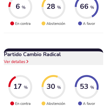
6
28
66
%
%
%
En contra
Abstención
A favor
Partido Cambio Radical
Ver detalles
17
30
53
%
%
%
En contra
Abstención
A favor