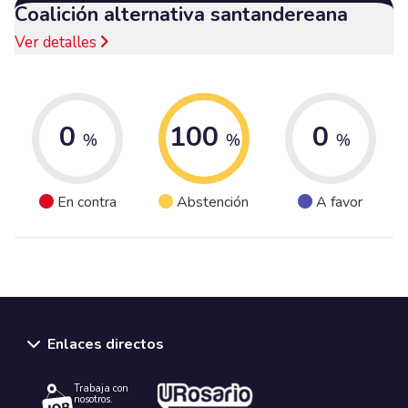
Coalición alternativa santandereana
Ver detalles
0
100
0
%
%
%
En contra
Abstención
A favor
Enlaces directos
Trabaja con
nosotros.