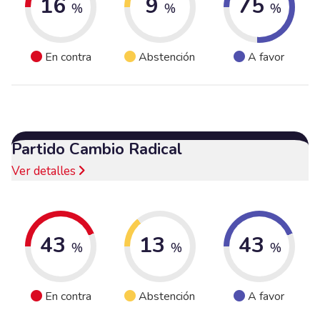
16
9
75
%
%
%
En contra
Abstención
A favor
Partido Cambio Radical
Ver detalles
43
13
43
%
%
%
En contra
Abstención
A favor