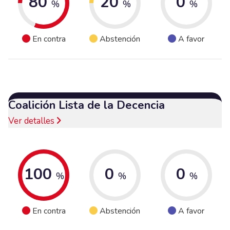
80
20
0
%
%
%
En contra
Abstención
A favor
Coalición Lista de la Decencia
Ver detalles
100
0
0
%
%
%
En contra
Abstención
A favor