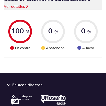
Ver detalles
100
0
0
%
%
%
En contra
Abstención
A favor
Enlaces directos
Trabaja con
nosotros.