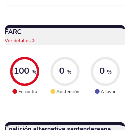
FARC
Ver detalles
100
0
0
%
%
%
En contra
Abstención
A favor
Coalición alternativa santandereana