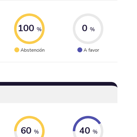
100
0
%
%
Abstención
A favor
60
40
%
%