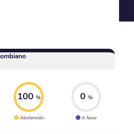
olombiano
100
0
%
%
Abstención
A favor