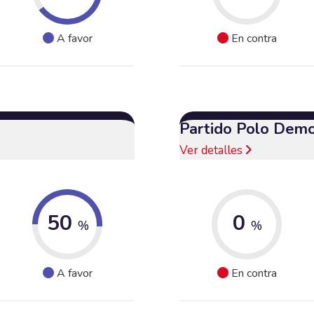
A favor
En contra
Partido Polo Demo
Ver detalles
50
0
%
%
A favor
En contra