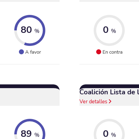
80
0
%
%
A favor
En contra
Coalición Lista de
Ver detalles
89
0
%
%