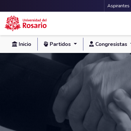
Menu 
Aspirantes
Pasar al contenido principal
Inicio
Partidos
Congresistas