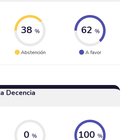
38
62
%
%
Abstención
A favor
 la Decencia
0
100
%
%