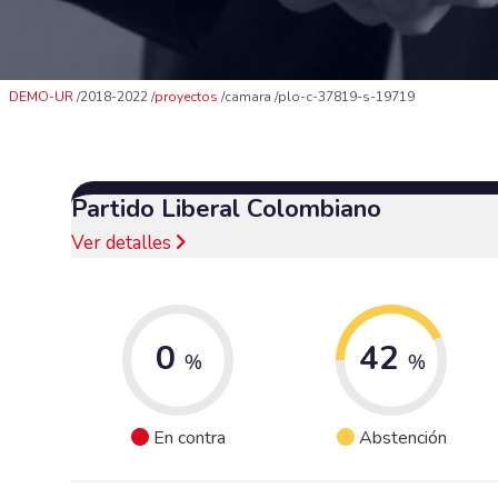
DEMO-UR
2018-2022
proyectos
camara
plo-c-37819-s-19719
Partido Liberal Colombiano
Ver detalles
0
42
%
%
En contra
Abstención