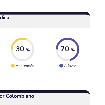
dical
30
70
%
%
Abstención
A favor
or Colombiano