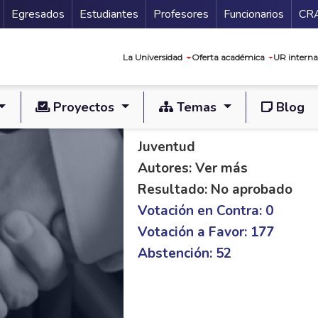
Secundario
Gu
Egresados
Estudiantes
Profesores
Funcionarios
CR
Navegación prin
La Universidad
Oferta académica
UR interna
Proyectos
Temas
Blog
PLO C 378/19 S 197
Juventud
Autores: Ver más
Resultado: No aprobado
Votación en Contra: 0
Votación a Favor: 177
Abstención: 52