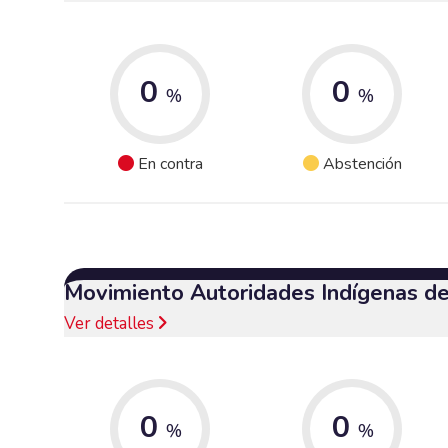
0
0
%
%
En contra
Abstención
Movimiento Autoridades Indígenas d
Ver detalles
0
0
%
%