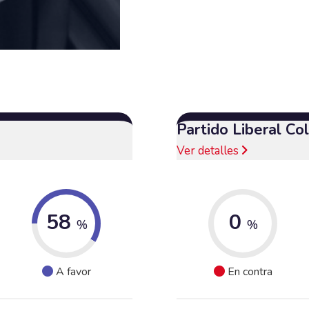
Partido Liberal C
Ver detalles
58
0
%
%
A favor
En contra