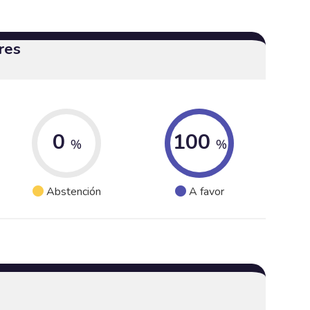
res
0
100
%
%
Abstención
A favor