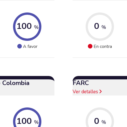
100
0
%
%
A favor
En contra
e Colombia
FARC
Ver detalles
100
0
%
%