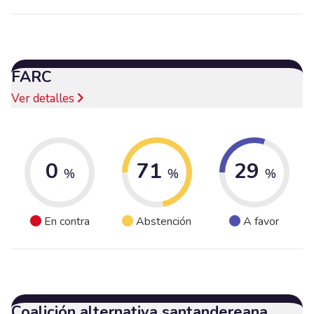
FARC
Ver detalles
0
71
29
%
%
%
En contra
Abstención
A favor
Coalición alternativa santandereana