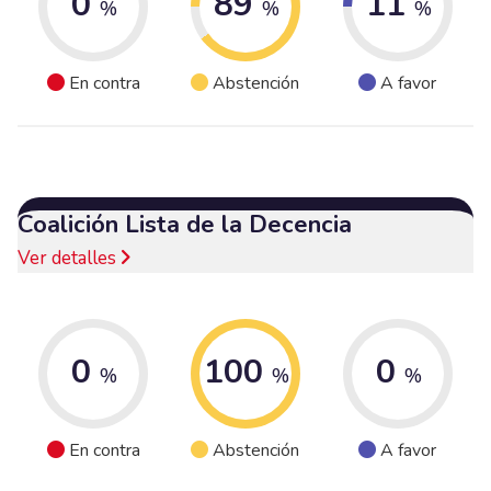
0
89
11
%
%
%
En contra
Abstención
A favor
Coalición Lista de la Decencia
Ver detalles
0
100
0
%
%
%
En contra
Abstención
A favor