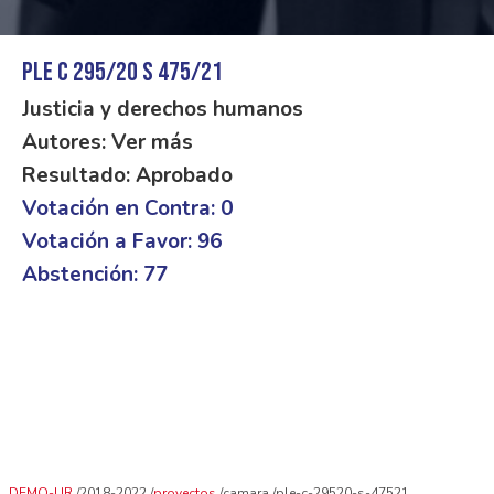
PLE C 295/20 S 475/21
Justicia y derechos humanos
Autores: Ver más
Resultado: Aprobado
Votación en Contra: 0
Votación a Favor: 96
Abstención: 77
DEMO-UR
2018-2022
proyectos
camara
ple-c-29520-s-47521