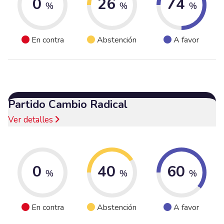
0
26
74
%
%
%
En contra
Abstención
A favor
Partido Cambio Radical
Ver detalles
0
40
60
%
%
%
En contra
Abstención
A favor