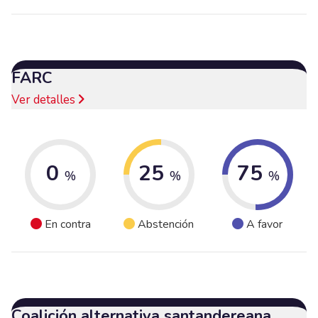
FARC
Ver detalles
0
25
75
%
%
%
En contra
Abstención
A favor
Coalición alternativa santandereana