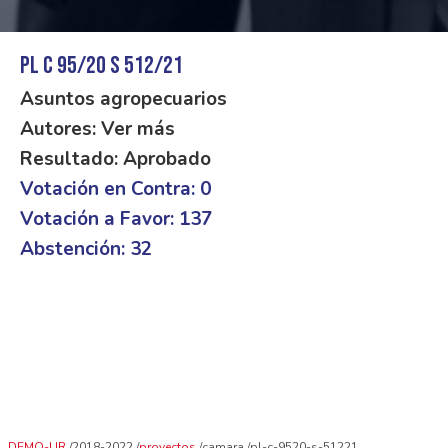
PL C 95/20 S 512/21
Asuntos agropecuarios
Autores: Ver más
Resultado: Aprobado
Votación en Contra: 0
Votación a Favor: 137
Abstención: 32
DEMO-UR
2018-2022
proyectos
camara
pl-c-9520-s-51221