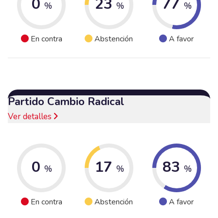
0
23
77
%
%
%
En contra
Abstención
A favor
Partido Cambio Radical
Ver detalles
0
17
83
%
%
%
En contra
Abstención
A favor