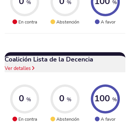
0
0
100
%
%
%
En contra
Abstención
A favor
Coalición Lista de la Decencia
Ver detalles
0
0
100
%
%
%
En contra
Abstención
A favor