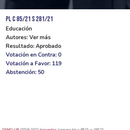
PL C 85/21 S 281/21
Educación
Autores: Ver más
Resultado: Aprobado
Votación en Contra: 0
Votación a Favor: 119
Abstención: 50
DEMO-UR
2018-2022
proyectos
camara
pl-c-8521-s-28121