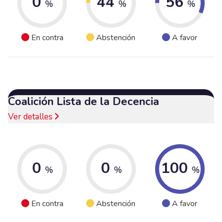
0
44
56
%
%
%
En contra
Abstención
A favor
Coalición Lista de la Decencia
Ver detalles
0
0
100
%
%
%
En contra
Abstención
A favor