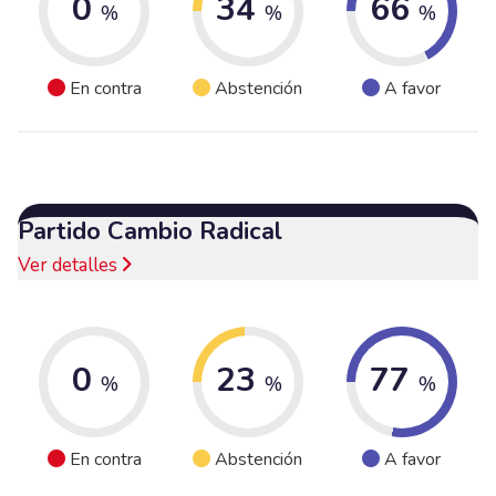
0
34
66
%
%
%
En contra
Abstención
A favor
Partido Cambio Radical
Ver detalles
0
23
77
%
%
%
En contra
Abstención
A favor