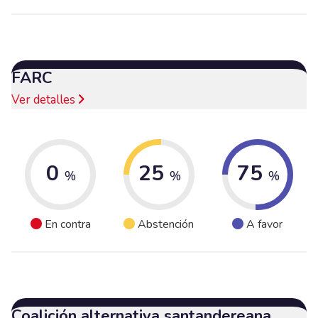
FARC
Ver detalles
0
25
75
%
%
%
En contra
Abstención
A favor
Coalición alternativa santandereana