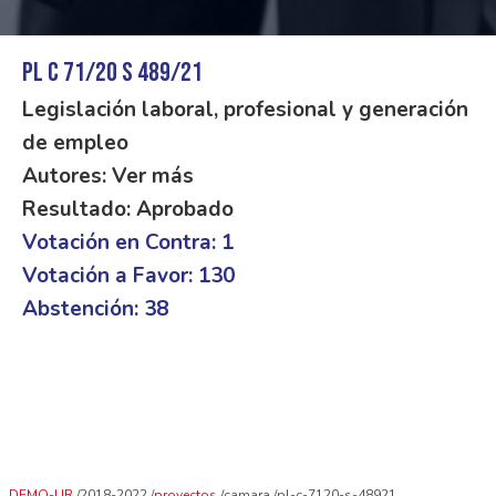
PL C 71/20 S 489/21
Legislación laboral, profesional y generación
de empleo
Autores: Ver más
Resultado: Aprobado
Votación en Contra: 1
Votación a Favor: 130
Abstención: 38
DEMO-UR
2018-2022
proyectos
camara
pl-c-7120-s-48921