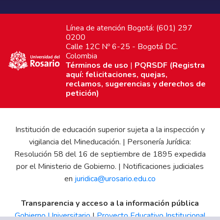
Línea de atención Bogotá: (601) 297
0200
Calle 12C Nº 6-25 - Bogotá D.C.
Colombia
Términos de uso
|
PQRSDF (Registra
aquí: felicitaciones, quejas,
reclamos, sugerencias y derechos de
petición)
Institución de educación superior sujeta a la inspección y
vigilancia del Mineducación. | Personería Jurídica:
Resolución 58 del 16 de septiembre de 1895 expedida
por el Ministerio de Gobierno. | Notificaciones judiciales
en
juridica@urosario.edu.co
Transparencia y acceso a la información pública
Gobierno Universitario
|
Proyecto Educativo Institucional