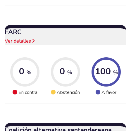
FARC
Ver detalles
0
0
100
%
%
%
En contra
Abstención
A favor
Coalición alternativa santandereana