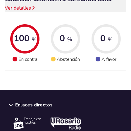
Ver detalles
100
0
0
%
%
%
En contra
Abstención
A favor
Enlaces directos
Trabaja con
nosotros.