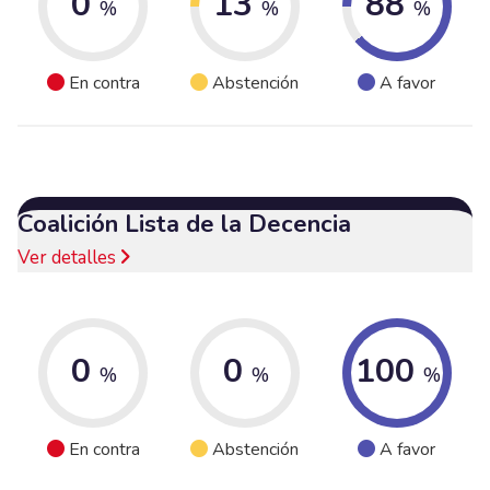
0
13
88
%
%
%
En contra
Abstención
A favor
Coalición Lista de la Decencia
Ver detalles
0
0
100
%
%
%
En contra
Abstención
A favor