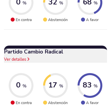
0
32
68
%
%
%
En contra
Abstención
A favor
Partido Cambio Radical
Ver detalles
0
17
83
%
%
%
En contra
Abstención
A favor