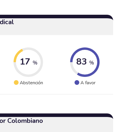
dical
17
83
%
%
Abstención
A favor
or Colombiano