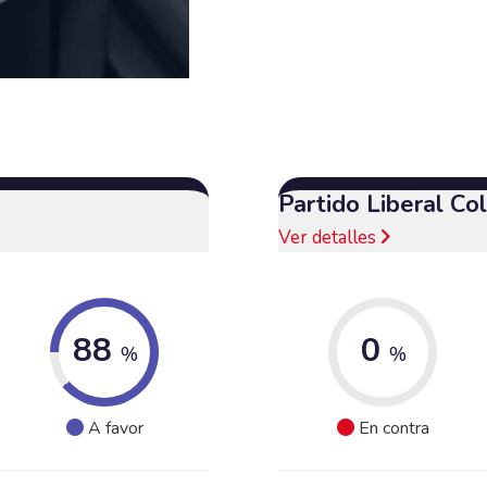
Partido Liberal C
Ver detalles
88
0
%
%
A favor
En contra