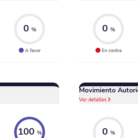
0
0
%
%
A favor
En contra
Movimiento Autori
Ver detalles
100
0
%
%