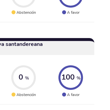
Abstención
A favor
iva santandereana
0
100
%
%
Abstención
A favor