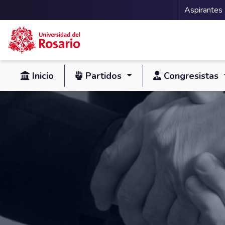
Menu 
Aspirantes
Pasar al contenido principal
Inicio
Partidos
Congresistas