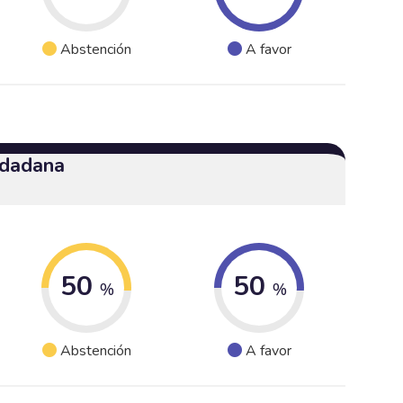
Abstención
A favor
udadana
50
50
%
%
Abstención
A favor