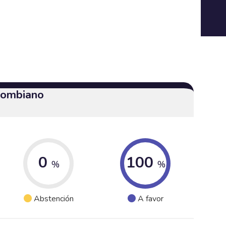
olombiano
0
100
%
%
Abstención
A favor