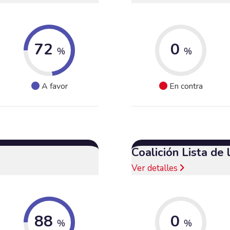
72
0
%
%
A favor
En contra
Coalición Lista de
Ver detalles
88
0
%
%