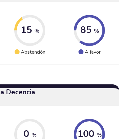
15
85
%
%
Abstención
A favor
 la Decencia
0
100
%
%