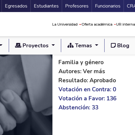
Secundario
Gu
Egresados
Estudiantes
Profesores
Funcionarios
CR
Navegación prin
La Universidad
Oferta académica
UR interna
Proyectos
Temas
Blog
PL C 62/20 S 95/21
Familia y género
Autores: Ver más
Resultado: Aprobado
Votación en Contra: 0
Votación a Favor: 136
Abstención: 33