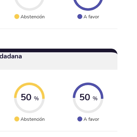
Abstención
A favor
udadana
50
50
%
%
Abstención
A favor