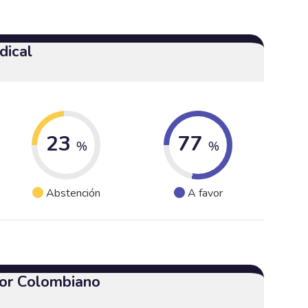
dical
23
77
%
%
Abstención
A favor
or Colombiano