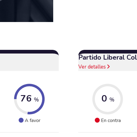
Partido Liberal C
Ver detalles
76
0
%
%
A favor
En contra