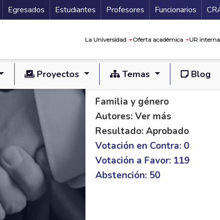
Secundario
Gu
Egresados
Estudiantes
Profesores
Funcionarios
CR
Navegación prin
La Universidad
Oferta académica
UR interna
Proyectos
Temas
Blog
PL C 618/21 S 173/
Familia y género
Autores: Ver más
Resultado: Aprobado
Votación en Contra: 0
Votación a Favor: 119
Abstención: 50