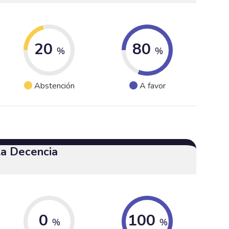
20
80
%
%
Abstención
A favor
 la Decencia
0
100
%
%