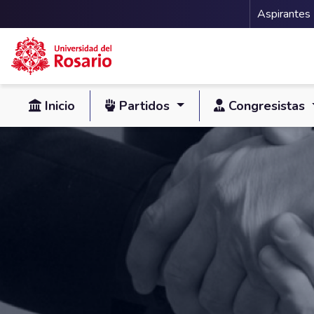
Menu 
Aspirantes
Pasar al contenido principal
Inicio
Partidos
Congresistas