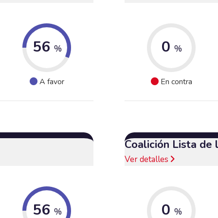
56
0
%
%
A favor
En contra
Coalición Lista de
Ver detalles
56
0
%
%