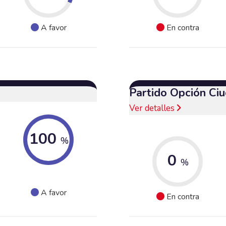
A favor
En contra
Partido Opción Ci
Ver detalles
100
%
0
%
A favor
En contra