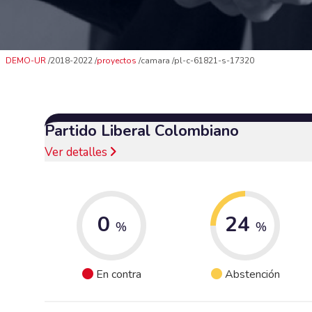
DEMO-UR
2018-2022
proyectos
camara
pl-c-61821-s-17320
Partido Liberal Colombiano
Ver detalles
0
24
%
%
En contra
Abstención