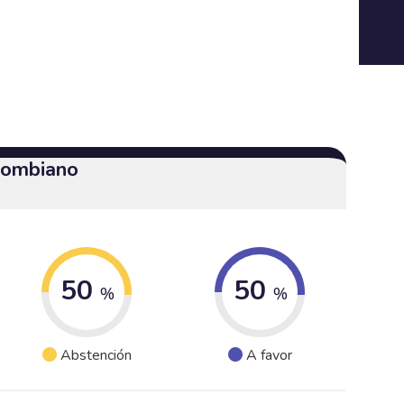
olombiano
50
50
%
%
Abstención
A favor