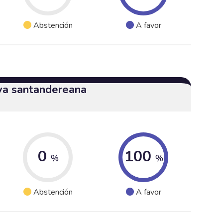
Abstención
A favor
iva santandereana
0
100
%
%
Abstención
A favor