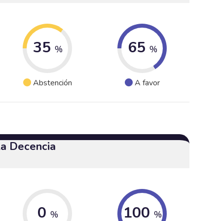
35
65
%
%
Abstención
A favor
 la Decencia
0
100
%
%