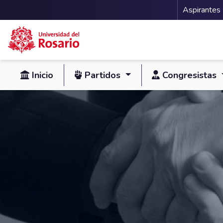
Menu 
Aspirantes
Pasar al contenido principal
Inicio
Partidos
Congresistas