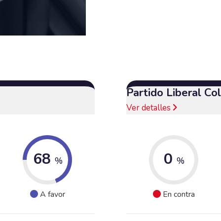
Partido Liberal C
Ver detalles
68
0
%
%
A favor
En contra