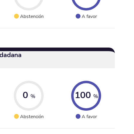
Abstención
A favor
udadana
0
100
%
%
Abstención
A favor