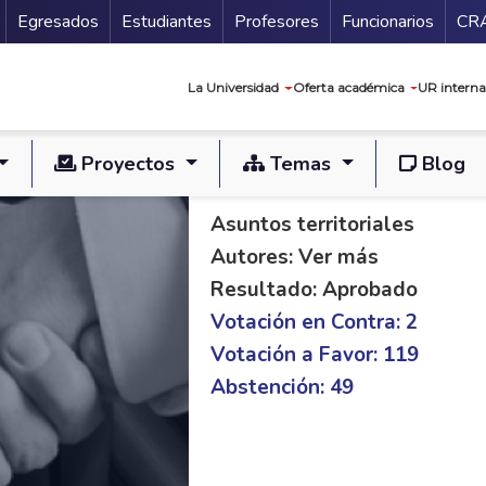
Secundario
Gu
Egresados
Estudiantes
Profesores
Funcionarios
CR
Navegación prin
La Universidad
Oferta académica
UR interna
Proyectos
Temas
Blog
PL C 592/21 S 159/
Asuntos territoriales
Autores: Ver más
Resultado: Aprobado
Votación en Contra: 2
Votación a Favor: 119
Abstención: 49