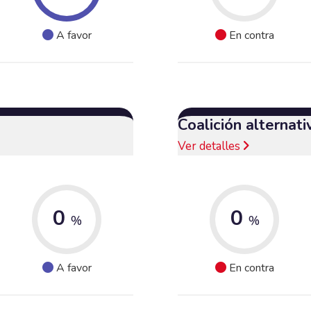
A favor
En contra
Coalición alternat
Ver detalles
0
0
%
%
A favor
En contra