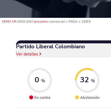
DEMO-UR
2018-2022
proyectos
camara
pl-c-59221-s-15919
Partido Liberal Colombiano
Ver detalles
0
32
%
%
En contra
Abstención