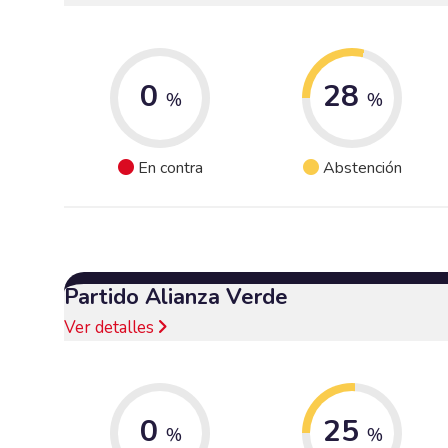
0
28
%
%
En contra
Abstención
Partido Alianza Verde
Ver detalles
0
25
%
%