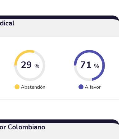
dical
29
71
%
%
Abstención
A favor
or Colombiano