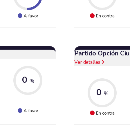
A favor
En contra
Partido Opción Ci
Ver detalles
0
%
0
%
A favor
En contra