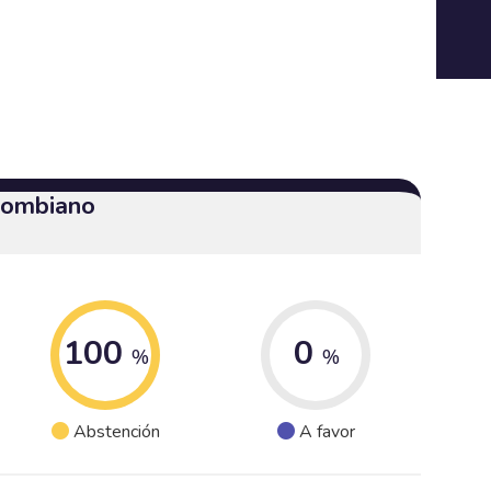
olombiano
100
0
%
%
Abstención
A favor