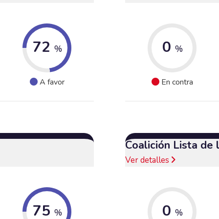
72
0
%
%
A favor
En contra
Coalición Lista de
Ver detalles
75
0
%
%