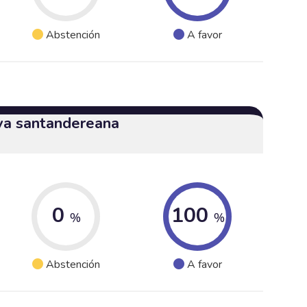
Abstención
A favor
iva santandereana
0
100
%
%
Abstención
A favor