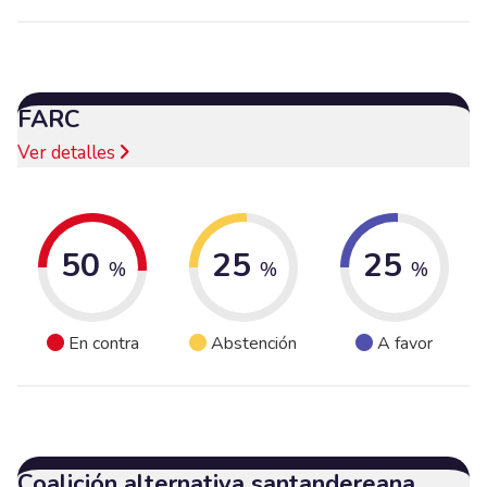
FARC
Ver detalles
50
25
25
%
%
%
En contra
Abstención
A favor
Coalición alternativa santandereana