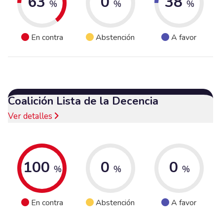
63
0
38
%
%
%
En contra
Abstención
A favor
Coalición Lista de la Decencia
Ver detalles
100
0
0
%
%
%
En contra
Abstención
A favor