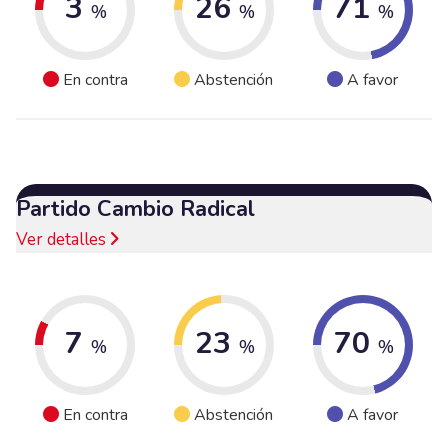
3
26
71
%
%
%
En contra
Abstención
A favor
Partido Cambio Radical
Ver detalles
7
23
70
%
%
%
En contra
Abstención
A favor