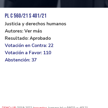
PL C 560/21 S 401/21
Justicia y derechos humanos
Autores: Ver más
Resultado: Aprobado
Votación en Contra: 22
Votación a Favor: 110
Abstención: 37
DEMO-UR
2018-2022
proyectos
camara
pl-c-56021-s-40121