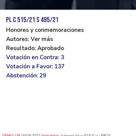
PL C 515/21 S 495/21
Honores y conmemoraciones
Autores: Ver más
Resultado: Aprobado
Votación en Contra: 3
Votación a Favor: 137
Abstención: 29
DEMO-UR
2018-2022
proyectos
camara
pl-c-51521-s-49521