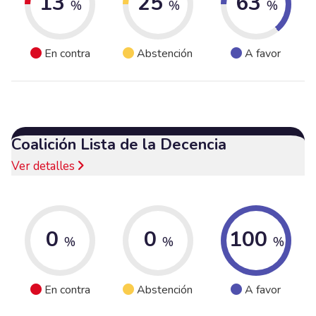
13
25
63
%
%
%
En contra
Abstención
A favor
Coalición Lista de la Decencia
Ver detalles
0
0
100
%
%
%
En contra
Abstención
A favor