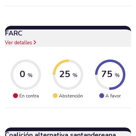
FARC
Ver detalles
0
25
75
%
%
%
En contra
Abstención
A favor
Coalición alternativa santandereana