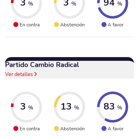
3
3
94
%
%
%
En contra
Abstención
A favor
Partido Cambio Radical
Ver detalles
3
13
83
%
%
%
En contra
Abstención
A favor