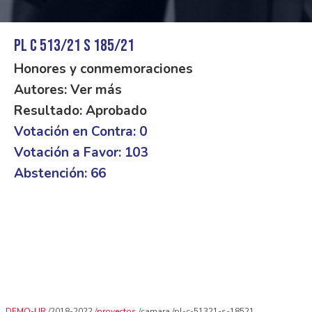
PL C 513/21 S 185/21
Honores y conmemoraciones
Autores: Ver más
Resultado: Aprobado
Votación en Contra: 0
Votación a Favor: 103
Abstención: 66
DEMO-UR
2018-2022
proyectos
camara
pl-c-51321-s-18521