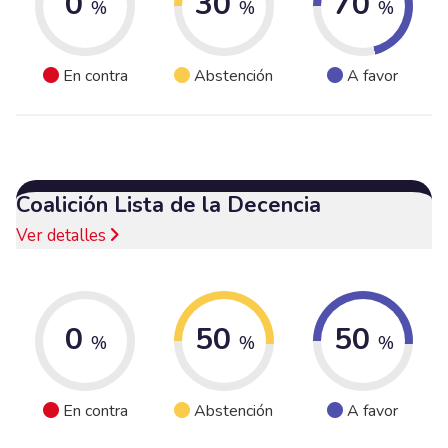
0
30
70
%
%
%
En contra
Abstención
A favor
Coalición Lista de la Decencia
Ver detalles
0
50
50
%
%
%
En contra
Abstención
A favor