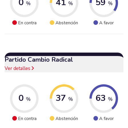
0
41
59
%
%
%
En contra
Abstención
A favor
Partido Cambio Radical
Ver detalles
0
37
63
%
%
%
En contra
Abstención
A favor