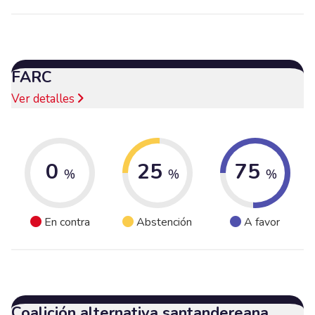
FARC
Ver detalles
0
25
75
%
%
%
En contra
Abstención
A favor
Coalición alternativa santandereana