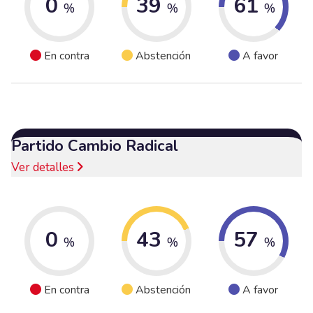
0
39
61
%
%
%
En contra
Abstención
A favor
Partido Cambio Radical
Ver detalles
0
43
57
%
%
%
En contra
Abstención
A favor