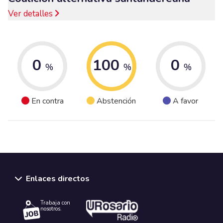
Ver detalles
0
100
0
%
%
%
En contra
Abstención
A favor
Enlaces directos
Trabaja con
nosotros.