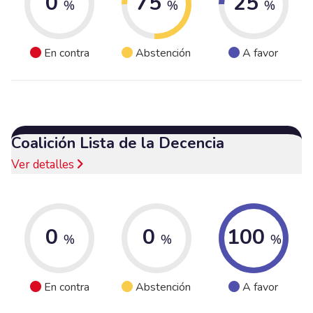
0
75
25
%
%
%
En contra
Abstención
A favor
Coalición Lista de la Decencia
Ver detalles
0
0
100
%
%
%
En contra
Abstención
A favor