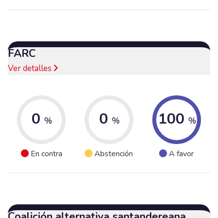
FARC
Ver detalles
0
0
100
%
%
%
En contra
Abstención
A favor
Coalición alternativa santandereana