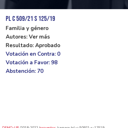
PL C 509/21 S 125/19
Familia y género
Autores: Ver más
Resultado: Aprobado
Votación en Contra: 0
Votación a Favor: 98
Abstención: 70
DEMO-UR
2018-2022
proyectos
camara
pl-c-50921-s-12519