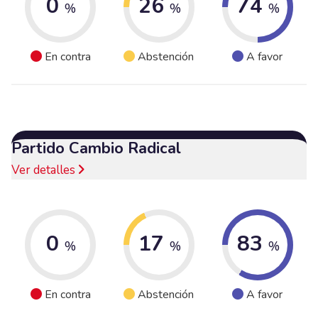
0
26
74
%
%
%
En contra
Abstención
A favor
Partido Cambio Radical
Ver detalles
0
17
83
%
%
%
En contra
Abstención
A favor