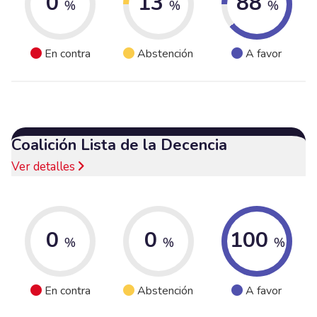
0
13
88
%
%
%
En contra
Abstención
A favor
Coalición Lista de la Decencia
Ver detalles
0
0
100
%
%
%
En contra
Abstención
A favor