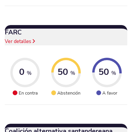
FARC
Ver detalles
0
50
50
%
%
%
En contra
Abstención
A favor
Coalición alternativa santandereana