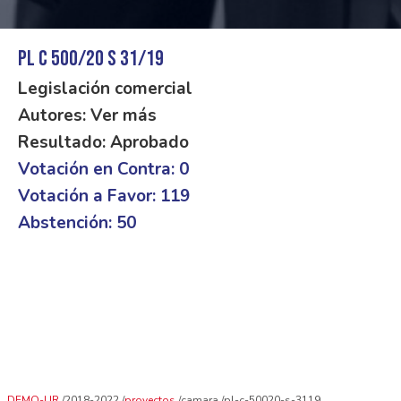
PL C 500/20 S 31/19
Legislación comercial
Autores: Ver más
Resultado: Aprobado
Votación en Contra: 0
Votación a Favor: 119
Abstención: 50
DEMO-UR
2018-2022
proyectos
camara
pl-c-50020-s-3119