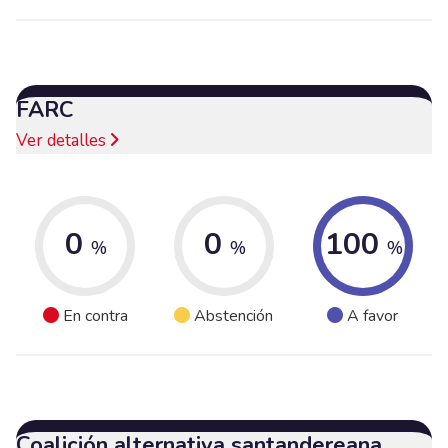
FARC
Ver detalles
0
0
100
%
%
%
En contra
Abstención
A favor
Coalición alternativa santandereana