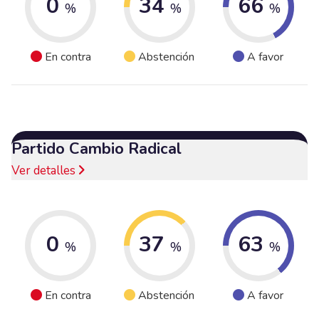
0
34
66
%
%
%
En contra
Abstención
A favor
Partido Cambio Radical
Ver detalles
0
37
63
%
%
%
En contra
Abstención
A favor