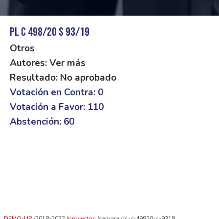
PL C 498/20 S 93/19
Otros
Autores: Ver más
Resultado: No aprobado
Votación en Contra: 0
Votación a Favor: 110
Abstención: 60
DEMO-UR
2018-2022
proyectos
camara
pl-c-49820-s-9319