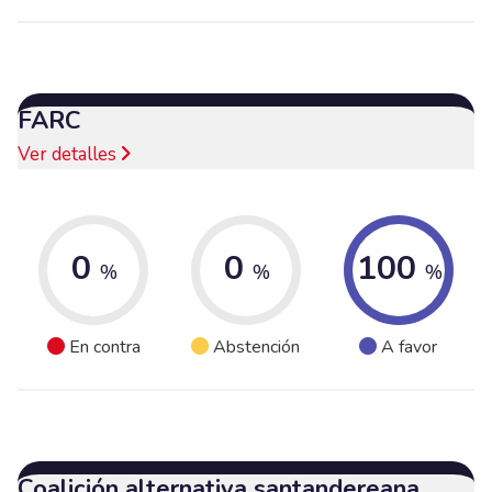
FARC
Ver detalles
0
0
100
%
%
%
En contra
Abstención
A favor
Coalición alternativa santandereana