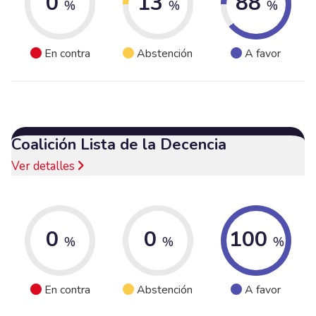
0
13
88
%
%
%
En contra
Abstención
A favor
Coalición Lista de la Decencia
Ver detalles
0
0
100
%
%
%
En contra
Abstención
A favor