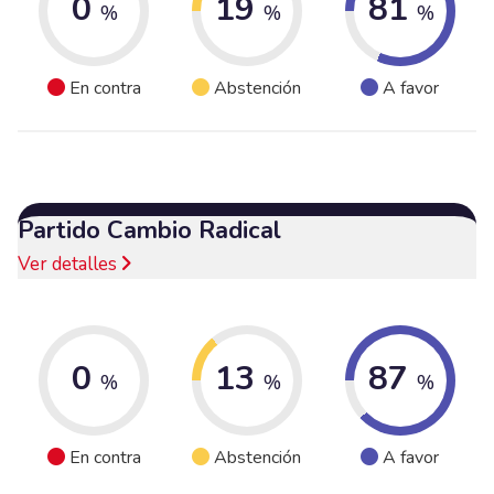
0
19
81
%
%
%
En contra
Abstención
A favor
Partido Cambio Radical
Ver detalles
0
13
87
%
%
%
En contra
Abstención
A favor