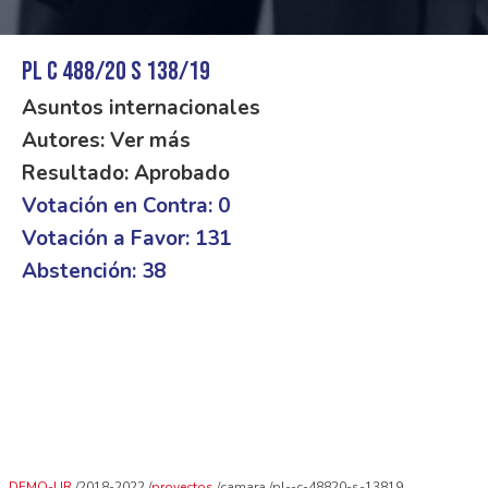
PL C 488/20 S 138/19
Asuntos internacionales
Autores: Ver más
Resultado: Aprobado
Votación en Contra: 0
Votación a Favor: 131
Abstención: 38
DEMO-UR
2018-2022
proyectos
camara
pl--c-48820-s-13819