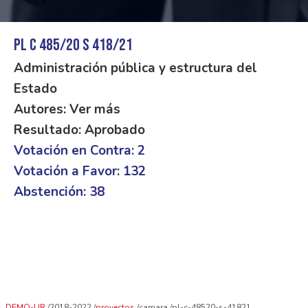
PL C 485/20 S 418/21
Administración pública y estructura del
Estado
Autores: Ver más
Resultado: Aprobado
Votación en Contra: 2
Votación a Favor: 132
Abstención: 38
DEMO-UR
2018-2022
proyectos
camara
pl-c-48520-s-41821