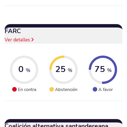
FARC
Ver detalles
0
25
75
%
%
%
En contra
Abstención
A favor
Coalición alternativa santandereana