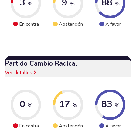
3
9
88
%
%
%
En contra
Abstención
A favor
Partido Cambio Radical
Ver detalles
0
17
83
%
%
%
En contra
Abstención
A favor