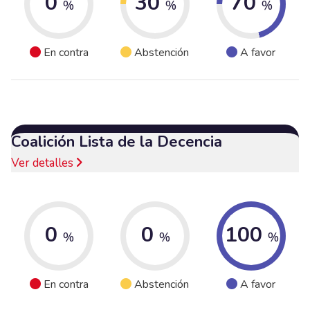
0
30
70
%
%
%
En contra
Abstención
A favor
Coalición Lista de la Decencia
Ver detalles
0
0
100
%
%
%
En contra
Abstención
A favor