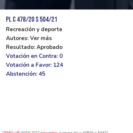
PL C 478/20 S 504/21
Recreación y deporte
Autores: Ver más
Resultado: Aprobado
Votación en Contra: 0
Votación a Favor: 124
Abstención: 45
DEMO-UR
2018-2022
proyectos
camara
pl-c-47820-s-50421