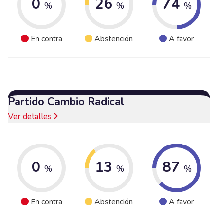
0
26
74
%
%
%
En contra
Abstención
A favor
Partido Cambio Radical
Ver detalles
0
13
87
%
%
%
En contra
Abstención
A favor