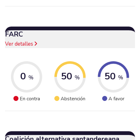
FARC
Ver detalles
0
50
50
%
%
%
En contra
Abstención
A favor
Coalición alternativa santandereana