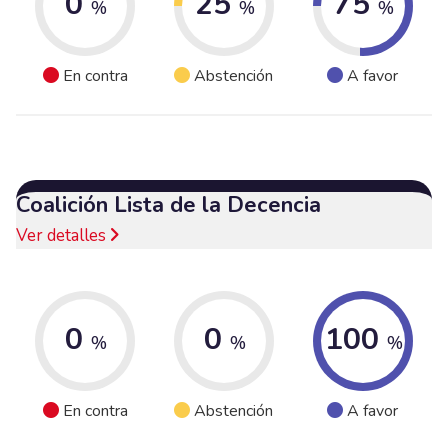
0
25
75
%
%
%
En contra
Abstención
A favor
Coalición Lista de la Decencia
Ver detalles
0
0
100
%
%
%
En contra
Abstención
A favor