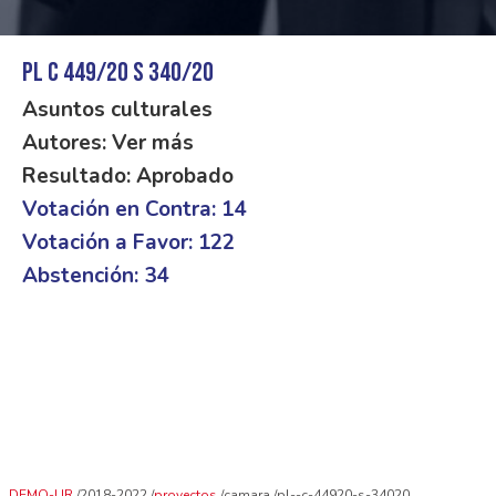
PL C 449/20 S 340/20
Asuntos culturales
Autores: Ver más
Resultado: Aprobado
Votación en Contra: 14
Votación a Favor: 122
Abstención: 34
DEMO-UR
2018-2022
proyectos
camara
pl--c-44920-s-34020