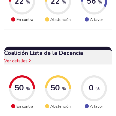
22
22
56
%
%
%
En contra
Abstención
A favor
Coalición Lista de la Decencia
Ver detalles
50
50
0
%
%
%
En contra
Abstención
A favor