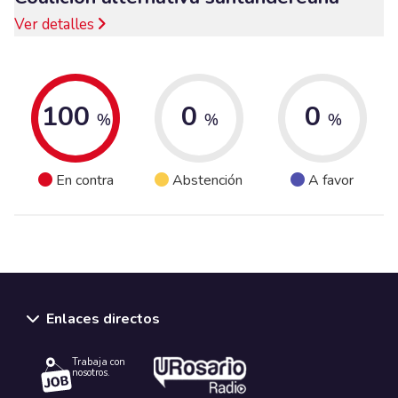
Ver detalles
100
0
0
%
%
%
En contra
Abstención
A favor
Enlaces directos
Trabaja con
nosotros.