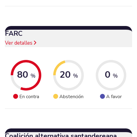
FARC
Ver detalles
80
20
0
%
%
%
En contra
Abstención
A favor
Coalición alternativa santandereana