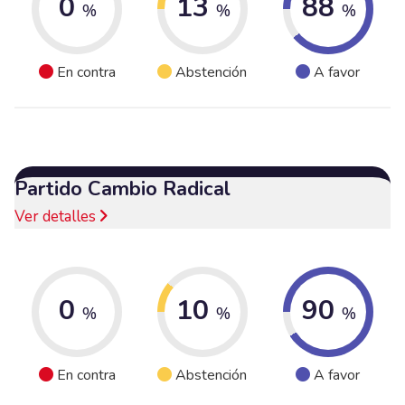
0
13
88
%
%
%
En contra
Abstención
A favor
Partido Cambio Radical
Ver detalles
0
10
90
%
%
%
En contra
Abstención
A favor