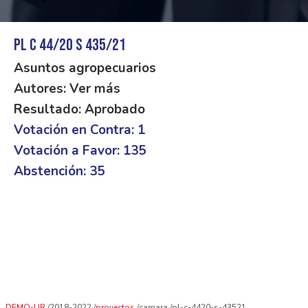
PL C 44/20 S 435/21
Asuntos agropecuarios
Autores: Ver más
Resultado: Aprobado
Votación en Contra: 1
Votación a Favor: 135
Abstención: 35
DEMO-UR
2018-2022
proyectos
camara
pl-c-4420-s-43521