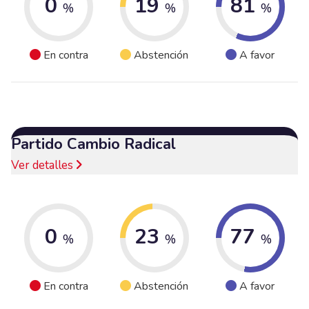
0
19
81
%
%
%
En contra
Abstención
A favor
Partido Cambio Radical
Ver detalles
0
23
77
%
%
%
En contra
Abstención
A favor