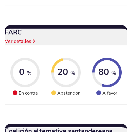
FARC
Ver detalles
0
20
80
%
%
%
En contra
Abstención
A favor
Coalición alternativa santandereana