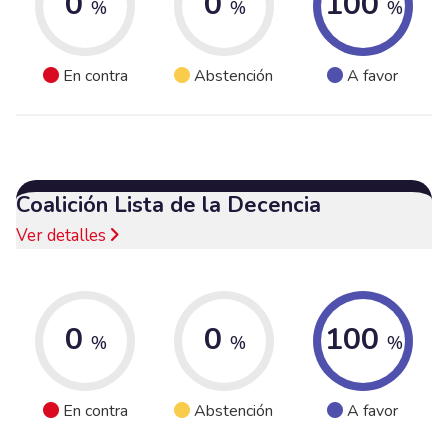
0
0
100
%
%
%
En contra
Abstención
A favor
Coalición Lista de la Decencia
Ver detalles
0
0
100
%
%
%
En contra
Abstención
A favor