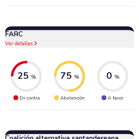
FARC
Ver detalles
25
75
0
%
%
%
En contra
Abstención
A favor
Coalición alternativa santandereana