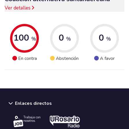
Ver detalles
100
0
0
%
%
%
En contra
Abstención
A favor
Enlaces directos
Trabaja con
nosotros.