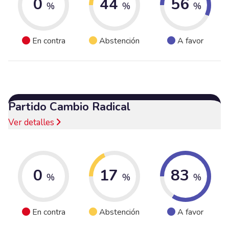
0
44
56
%
%
%
En contra
Abstención
A favor
Partido Cambio Radical
Ver detalles
0
17
83
%
%
%
En contra
Abstención
A favor