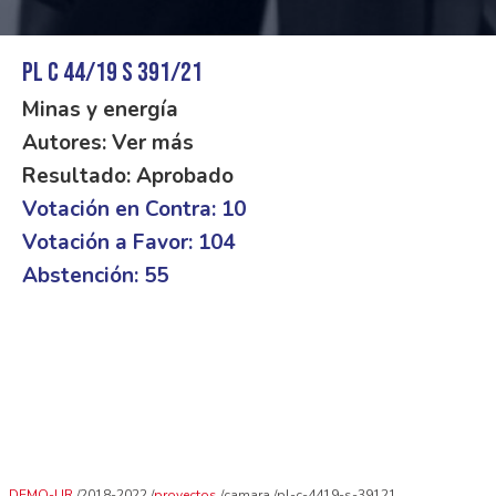
PL C 44/19 S 391/21
Minas y energía
Autores: Ver más
Resultado: Aprobado
Votación en Contra: 10
Votación a Favor: 104
Abstención: 55
DEMO-UR
2018-2022
proyectos
camara
pl-c-4419-s-39121