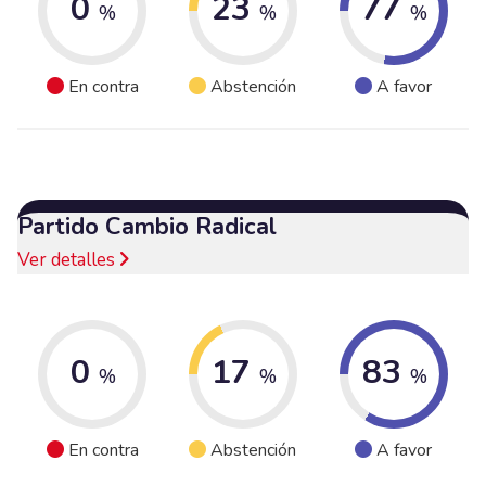
0
23
77
%
%
%
En contra
Abstención
A favor
Partido Cambio Radical
Ver detalles
0
17
83
%
%
%
En contra
Abstención
A favor