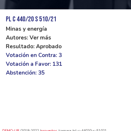
PL C 440/20 S 510/21
Minas y energía
Autores: Ver más
Resultado: Aprobado
Votación en Contra: 3
Votación a Favor: 131
Abstención: 35
DEMO-UR
2018-2022
proyectos
camara
pl-c-44020-s-51021