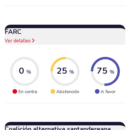
FARC
Ver detalles
0
25
75
%
%
%
En contra
Abstención
A favor
Coalición alternativa santandereana