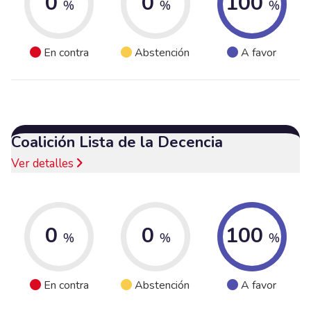
0
0
100
%
%
%
En contra
Abstención
A favor
Coalición Lista de la Decencia
Ver detalles
0
0
100
%
%
%
En contra
Abstención
A favor