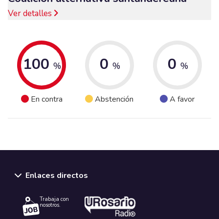
Ver detalles
100
0
0
%
%
%
En contra
Abstención
A favor
Enlaces directos
Trabaja con
nosotros.