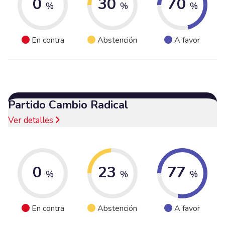
0
30
70
%
%
%
En contra
Abstención
A favor
Partido Cambio Radical
Ver detalles
0
23
77
%
%
%
En contra
Abstención
A favor