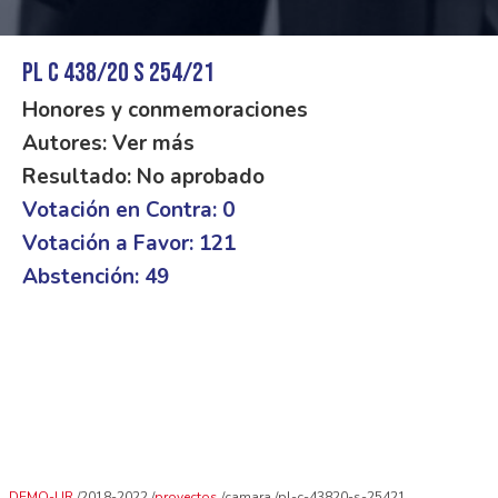
PL C 438/20 S 254/21
Honores y conmemoraciones
Autores: Ver más
Resultado: No aprobado
Votación en Contra: 0
Votación a Favor: 121
Abstención: 49
DEMO-UR
2018-2022
proyectos
camara
pl-c-43820-s-25421