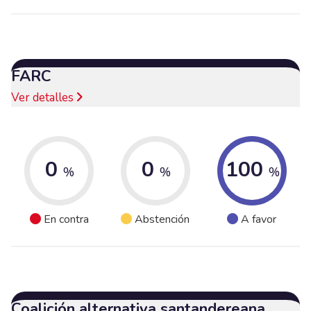
FARC
Ver detalles
0
0
100
%
%
%
En contra
Abstención
A favor
Coalición alternativa santandereana