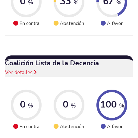
0
33
67
%
%
%
En contra
Abstención
A favor
Coalición Lista de la Decencia
Ver detalles
0
0
100
%
%
%
En contra
Abstención
A favor