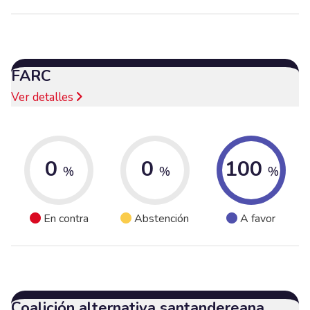
FARC
Ver detalles
0
0
100
%
%
%
En contra
Abstención
A favor
Coalición alternativa santandereana