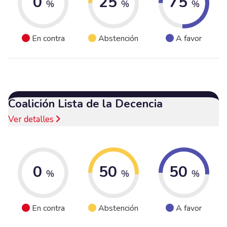
0
25
75
%
%
%
En contra
Abstención
A favor
Coalición Lista de la Decencia
Ver detalles
0
50
50
%
%
%
En contra
Abstención
A favor