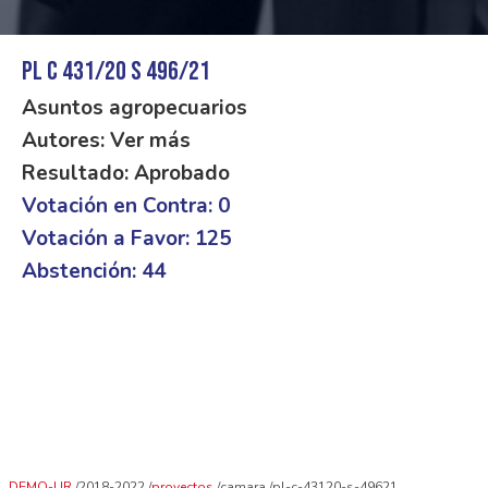
PL C 431/20 S 496/21
Asuntos agropecuarios
Autores: Ver más
Resultado: Aprobado
Votación en Contra: 0
Votación a Favor: 125
Abstención: 44
DEMO-UR
2018-2022
proyectos
camara
pl-c-43120-s-49621