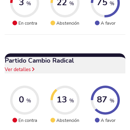
3
22
75
%
%
%
En contra
Abstención
A favor
Partido Cambio Radical
Ver detalles
0
13
87
%
%
%
En contra
Abstención
A favor