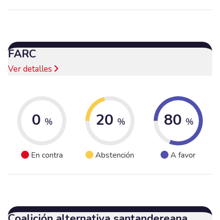
FARC
Ver detalles
0
20
80
%
%
%
En contra
Abstención
A favor
Coalición alternativa santandereana