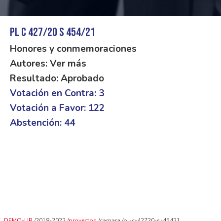
PL C 427/20 S 454/21
Honores y conmemoraciones
Autores: Ver más
Resultado: Aprobado
Votación en Contra: 3
Votación a Favor: 122
Abstención: 44
DEMO-UR
2018-2022
proyectos
camara
pl-c-42720-s-45421