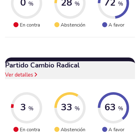
0
28
72
%
%
%
En contra
Abstención
A favor
Partido Cambio Radical
Ver detalles
3
33
63
%
%
%
En contra
Abstención
A favor