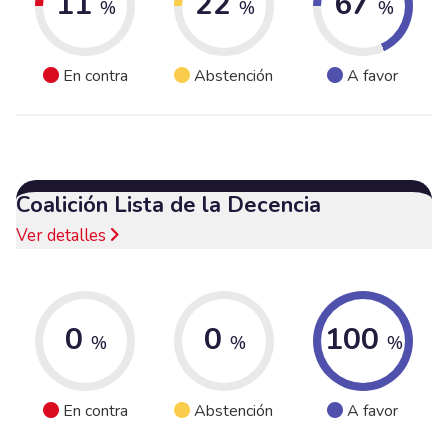
11
22
67
%
%
%
En contra
Abstención
A favor
Coalición Lista de la Decencia
Ver detalles
0
0
100
%
%
%
En contra
Abstención
A favor