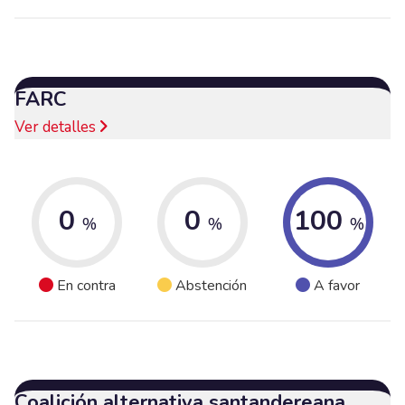
FARC
Ver detalles
0
0
100
%
%
%
En contra
Abstención
A favor
Coalición alternativa santandereana