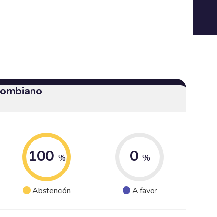
olombiano
100
0
%
%
Abstención
A favor