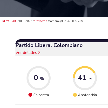
DEMO-UR
2018-2022
proyectos
camara
pl-c-4218-s-23919
Partido Liberal Colombiano
Ver detalles
0
41
%
%
En contra
Abstención