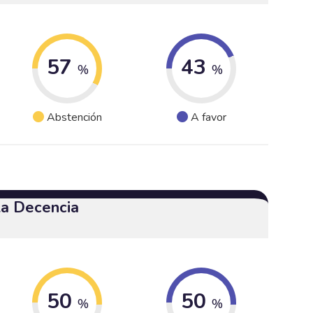
57
43
%
%
Abstención
A favor
 la Decencia
50
50
%
%