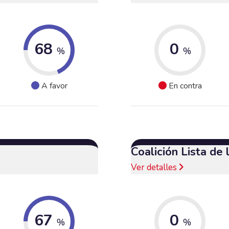
68
0
%
%
A favor
En contra
Coalición Lista de
Ver detalles
67
0
%
%