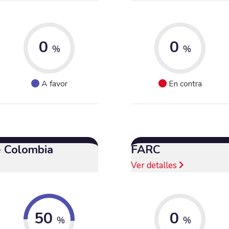
0
0
%
%
A favor
En contra
e Colombia
FARC
Ver detalles
50
0
%
%