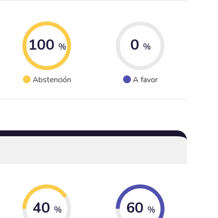
100
0
%
%
Abstención
A favor
40
60
%
%