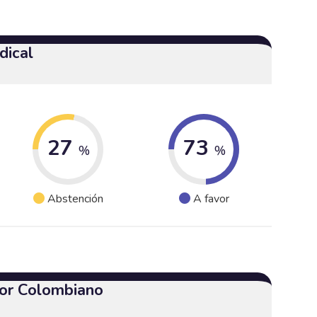
dical
27
73
%
%
Abstención
A favor
or Colombiano