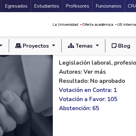
Secundario
Gu
Egresados
Estudiantes
Profesores
Funcionarios
CR
Navegación prin
La Universidad
Oferta académica
UR interna
Proyectos
Temas
Blog
PL C 42/18 S 239/1
Legislación laboral, profes
Autores: Ver más
Resultado: No aprobado
Votación en Contra: 1
Votación a Favor: 105
Abstención: 65