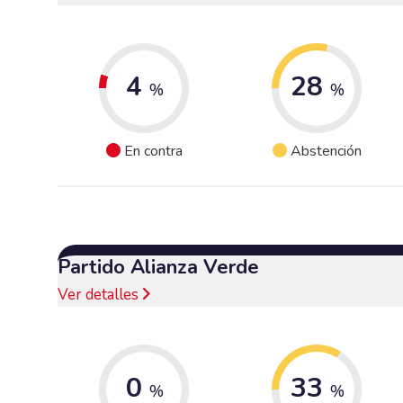
4
28
%
%
En contra
Abstención
Partido Alianza Verde
Ver detalles
0
33
%
%