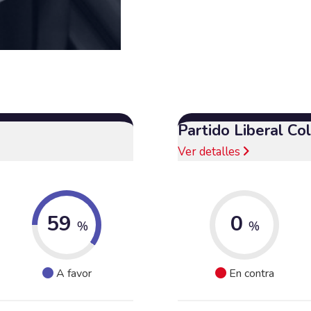
Partido Liberal C
Ver detalles
59
0
%
%
A favor
En contra