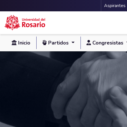
Menu 
Aspirantes
Pasar al contenido principal
Inicio
Partidos
Congresistas