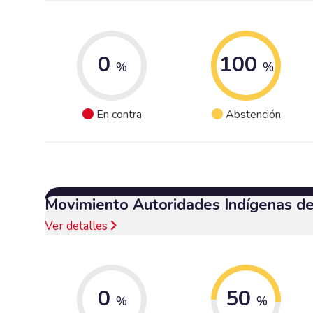
0
100
%
%
En contra
Abstención
Movimiento Autoridades Indígenas d
Ver detalles
0
50
%
%