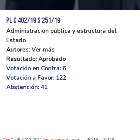
PL C 402/19 S 251/19
Administración pública y estructura del
Estado
Autores: Ver más
Resultado: Aprobado
Votación en Contra: 6
Votación a Favor: 122
Abstención: 41
DEMO-UR
2018-2022
proyectos
camara
pl-c-40219-s-25119