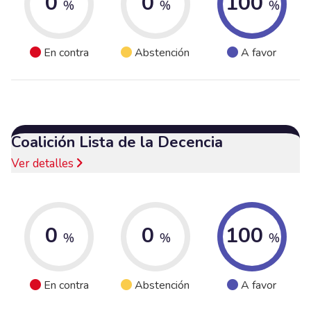
0
0
100
%
%
%
En contra
Abstención
A favor
Coalición Lista de la Decencia
Ver detalles
0
0
100
%
%
%
En contra
Abstención
A favor