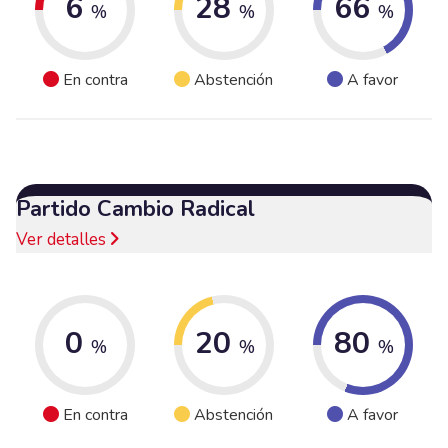
6
28
66
%
%
%
En contra
Abstención
A favor
Partido Cambio Radical
Ver detalles
0
20
80
%
%
%
En contra
Abstención
A favor