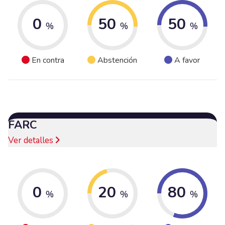
0
50
50
%
%
%
En contra
Abstención
A favor
FARC
Ver detalles
0
20
80
%
%
%