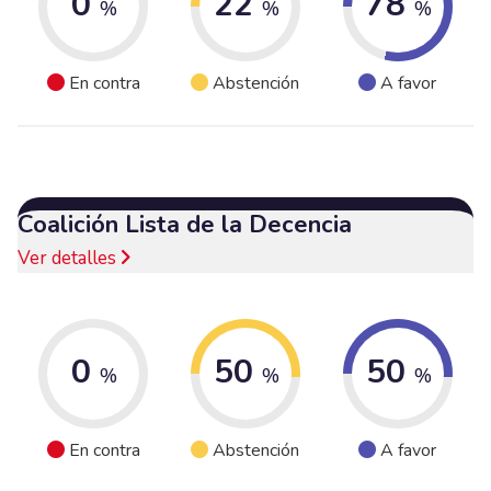
0
22
78
%
%
%
En contra
Abstención
A favor
Coalición Lista de la Decencia
Ver detalles
0
50
50
%
%
%
En contra
Abstención
A favor