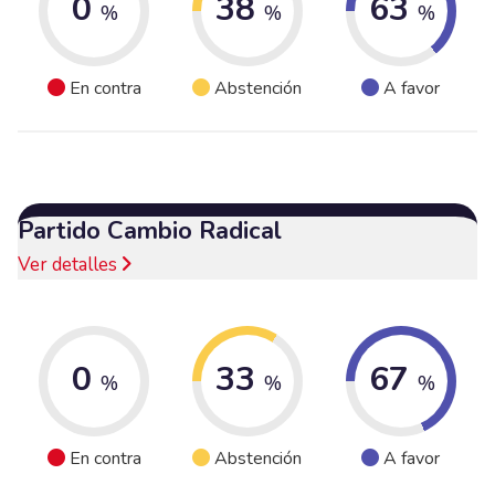
0
38
63
%
%
%
En contra
Abstención
A favor
Partido Cambio Radical
Ver detalles
0
33
67
%
%
%
En contra
Abstención
A favor