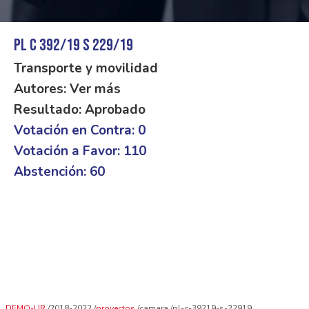
PL C 392/19 S 229/19
Transporte y movilidad
Autores: Ver más
Resultado: Aprobado
Votación en Contra: 0
Votación a Favor: 110
Abstención: 60
DEMO-UR
2018-2022
proyectos
camara
pl-c-39219-s-22919