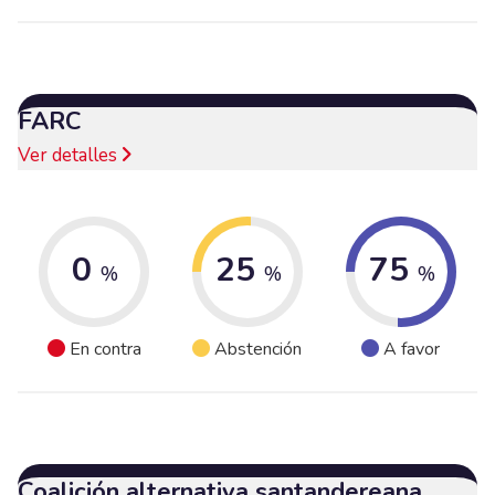
FARC
Ver detalles
0
25
75
%
%
%
En contra
Abstención
A favor
Coalición alternativa santandereana