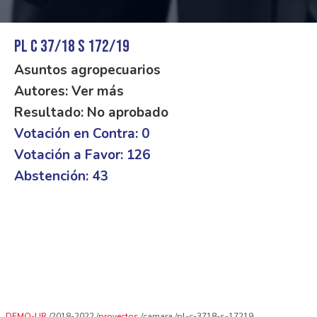
PL C 37/18 S 172/19
Asuntos agropecuarios
Autores: Ver más
Resultado: No aprobado
Votación en Contra: 0
Votación a Favor: 126
Abstención: 43
DEMO-UR
2018-2022
proyectos
camara
pl-c-3718-s-17219