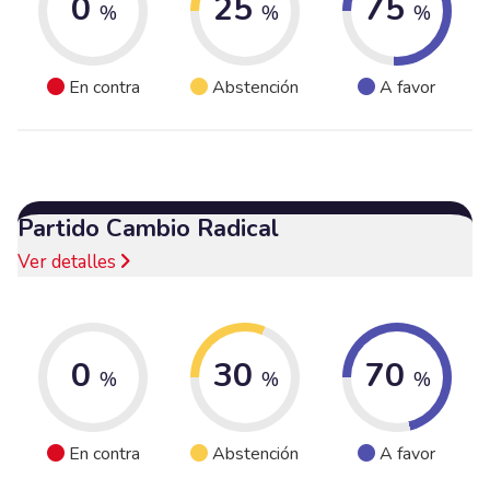
0
25
75
%
%
%
En contra
Abstención
A favor
Partido Cambio Radical
Ver detalles
0
30
70
%
%
%
En contra
Abstención
A favor