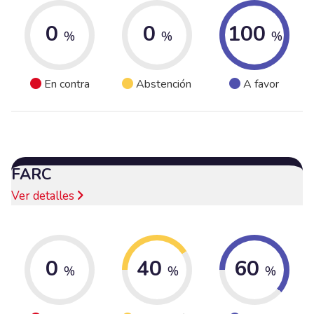
0
0
100
%
%
%
En contra
Abstención
A favor
FARC
Ver detalles
0
40
60
%
%
%