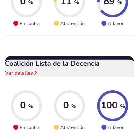
0
11
89
%
%
%
En contra
Abstención
A favor
Coalición Lista de la Decencia
Ver detalles
0
0
100
%
%
%
En contra
Abstención
A favor