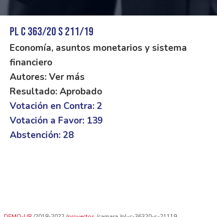
PL C 363/20 S 211/19
Economía, asuntos monetarios y sistema
financiero
Autores: Ver más
Resultado: Aprobado
Votación en Contra: 2
Votación a Favor: 139
Abstención: 28
DEMO-UR
2018-2022
proyectos
camara
pl-c-36320-s-21119