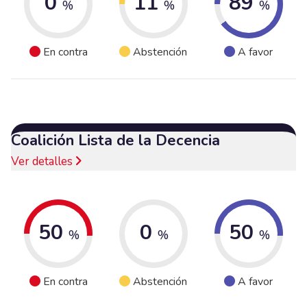
0
11
89
%
%
%
En contra
Abstención
A favor
Coalición Lista de la Decencia
Ver detalles
50
0
50
%
%
%
En contra
Abstención
A favor