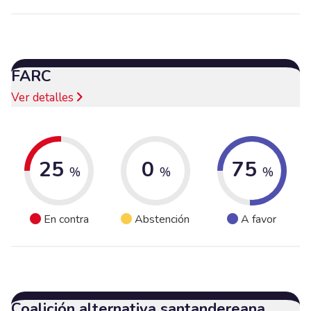
FARC
Ver detalles
25
0
75
%
%
%
En contra
Abstención
A favor
Coalición alternativa santandereana