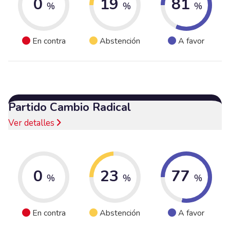
0
19
81
%
%
%
En contra
Abstención
A favor
Partido Cambio Radical
Ver detalles
0
23
77
%
%
%
En contra
Abstención
A favor