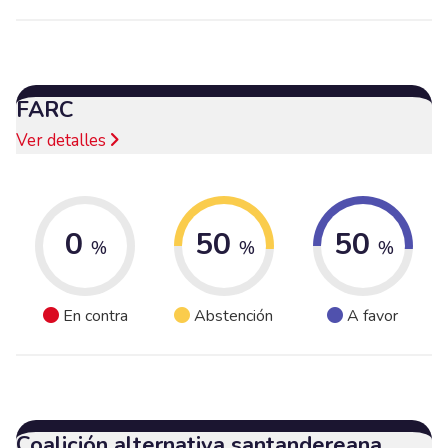
FARC
Ver detalles
0
50
50
%
%
%
En contra
Abstención
A favor
Coalición alternativa santandereana