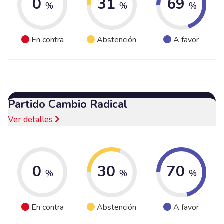
0
31
69
%
%
%
En contra
Abstención
A favor
Partido Cambio Radical
Ver detalles
0
30
70
%
%
%
En contra
Abstención
A favor