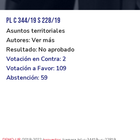
PL C 344/19 S 228/19
Asuntos territoriales
Autores: Ver más
Resultado: No aprobado
Votación en Contra: 2
Votación a Favor: 109
Abstención: 59
DEMO-UR
2018-2022
proyectos
camara
pl-c-34419--s-22819