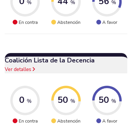
0
44
56
%
%
%
En contra
Abstención
A favor
Coalición Lista de la Decencia
Ver detalles
0
50
50
%
%
%
En contra
Abstención
A favor