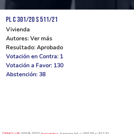
PL C 301/20 S 511/21
Vivienda
Autores: Ver más
Resultado: Aprobado
Votación en Contra: 1
Votación a Favor: 130
Abstención: 38
DEMO-UR
2018-2022
proyectos
camara
pl-c-30120-s-51121