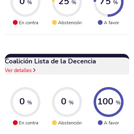
0
25
75
%
%
%
En contra
Abstención
A favor
Coalición Lista de la Decencia
Ver detalles
0
0
100
%
%
%
En contra
Abstención
A favor