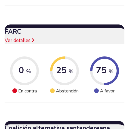
FARC
Ver detalles
0
25
75
%
%
%
En contra
Abstención
A favor
Coalición alternativa santandereana