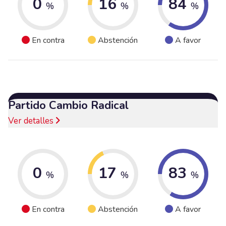
0
16
84
%
%
%
En contra
Abstención
A favor
Partido Cambio Radical
Ver detalles
0
17
83
%
%
%
En contra
Abstención
A favor