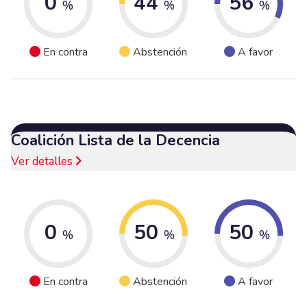
0
44
56
%
%
%
En contra
Abstención
A favor
Coalición Lista de la Decencia
Ver detalles
0
50
50
%
%
%
En contra
Abstención
A favor