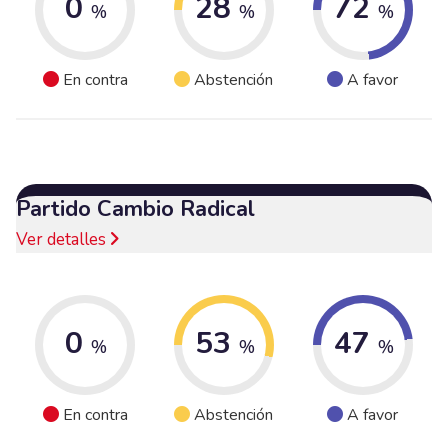
0
28
72
%
%
%
En contra
Abstención
A favor
Partido Cambio Radical
Ver detalles
0
53
47
%
%
%
En contra
Abstención
A favor