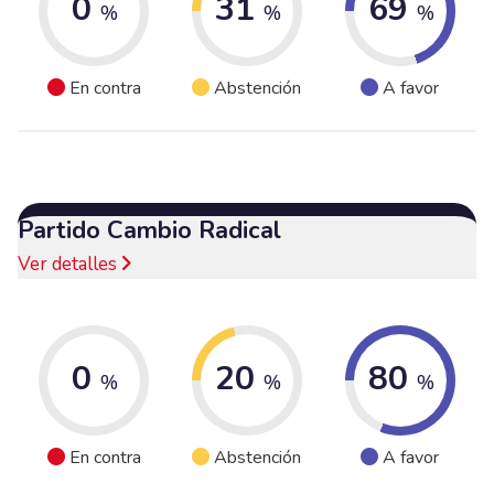
0
31
69
%
%
%
En contra
Abstención
A favor
Partido Cambio Radical
Ver detalles
0
20
80
%
%
%
En contra
Abstención
A favor