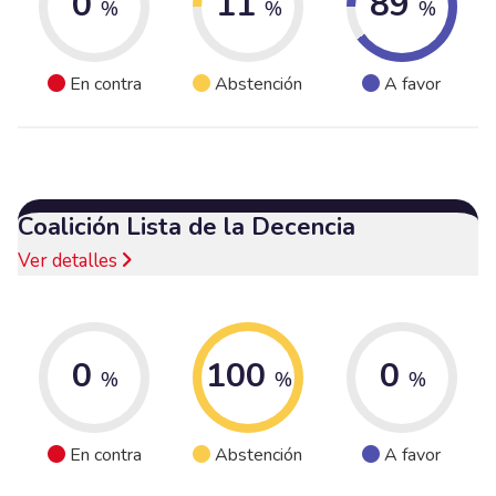
0
11
89
%
%
%
En contra
Abstención
A favor
Coalición Lista de la Decencia
Ver detalles
0
100
0
%
%
%
En contra
Abstención
A favor