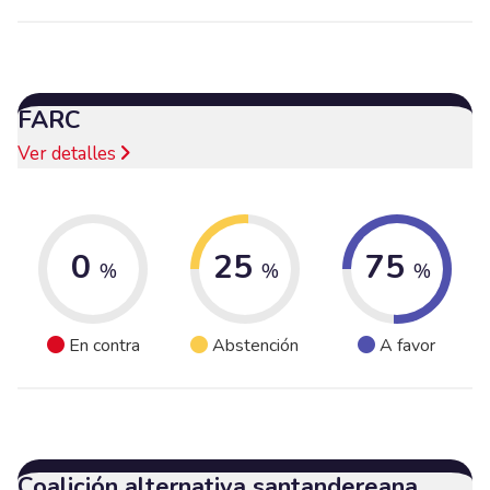
FARC
Ver detalles
0
25
75
%
%
%
En contra
Abstención
A favor
Coalición alternativa santandereana