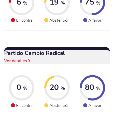
6
19
75
%
%
%
En contra
Abstención
A favor
Partido Cambio Radical
Ver detalles
0
20
80
%
%
%
En contra
Abstención
A favor