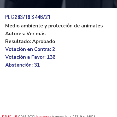
PL C 283/19 S 446/21
Medio ambiente y protección de animales
Autores: Ver más
Resultado: Aprobado
Votación en Contra: 2
Votación a Favor: 136
Abstención: 31
DEMO-UR
2018-2022
proyectos
camara
pl-c-28319-s-44621