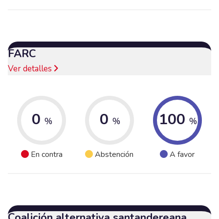
FARC
Ver detalles
0
0
100
%
%
%
En contra
Abstención
A favor
Coalición alternativa santandereana