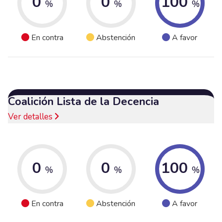
0
0
100
%
%
%
En contra
Abstención
A favor
Coalición Lista de la Decencia
Ver detalles
0
0
100
%
%
%
En contra
Abstención
A favor