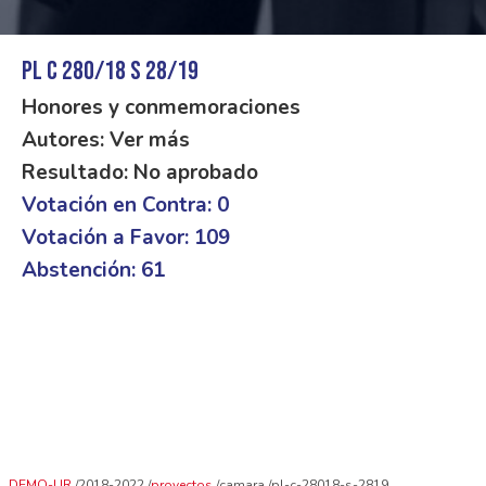
PL C 280/18 S 28/19
Honores y conmemoraciones
Autores: Ver más
Resultado: No aprobado
Votación en Contra: 0
Votación a Favor: 109
Abstención: 61
DEMO-UR
2018-2022
proyectos
camara
pl-c-28018-s-2819