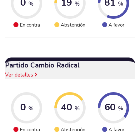
0
19
81
%
%
%
En contra
Abstención
A favor
Partido Cambio Radical
Ver detalles
0
40
60
%
%
%
En contra
Abstención
A favor