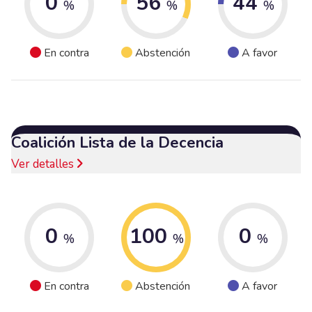
0
56
44
%
%
%
En contra
Abstención
A favor
Coalición Lista de la Decencia
Ver detalles
0
100
0
%
%
%
En contra
Abstención
A favor