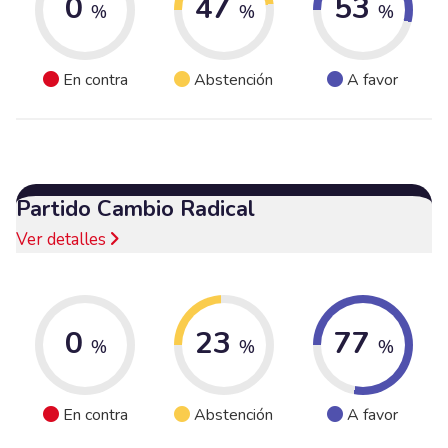
0
47
53
%
%
%
En contra
Abstención
A favor
Partido Cambio Radical
Ver detalles
0
23
77
%
%
%
En contra
Abstención
A favor