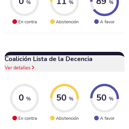
0
11
89
%
%
%
En contra
Abstención
A favor
Coalición Lista de la Decencia
Ver detalles
0
50
50
%
%
%
En contra
Abstención
A favor