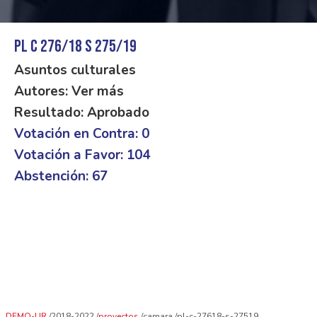
PL C 276/18 S 275/19
Asuntos culturales
Autores: Ver más
Resultado: Aprobado
Votación en Contra: 0
Votación a Favor: 104
Abstención: 67
DEMO-UR
2018-2022
proyectos
camara
pl-c-27618-s-27519