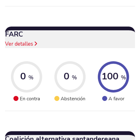
FARC
Ver detalles
0
0
100
%
%
%
En contra
Abstención
A favor
Coalición alternativa santandereana