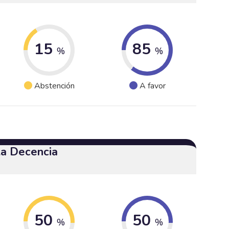
15
85
%
%
Abstención
A favor
 la Decencia
50
50
%
%