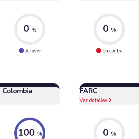
0
0
%
%
A favor
En contra
e Colombia
FARC
Ver detalles
100
0
%
%