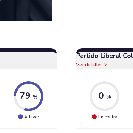
Partido Liberal C
Ver detalles
79
0
%
%
A favor
En contra