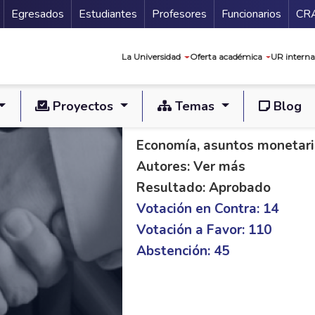
Secundario
Gu
Egresados
Estudiantes
Profesores
Funcionarios
CR
Navegación prin
La Universidad
Oferta académica
UR interna
Proyectos
Temas
Blog
PL C 264/20 S 292/
Economía, asuntos monetario
Autores: Ver más
Resultado: Aprobado
Votación en Contra: 14
Votación a Favor: 110
Abstención: 45