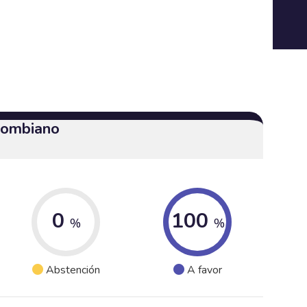
olombiano
0
100
%
%
Abstención
A favor