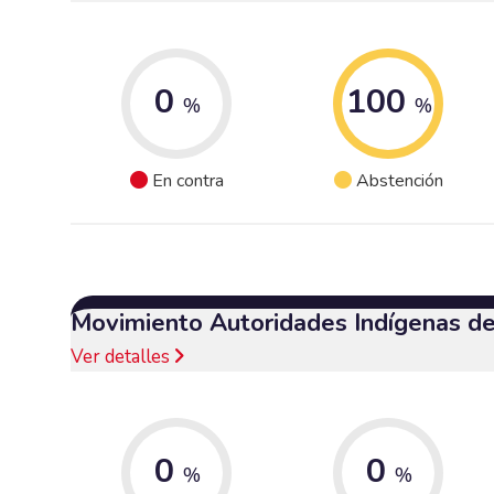
0
100
%
%
En contra
Abstención
Movimiento Autoridades Indígenas d
Ver detalles
0
0
%
%