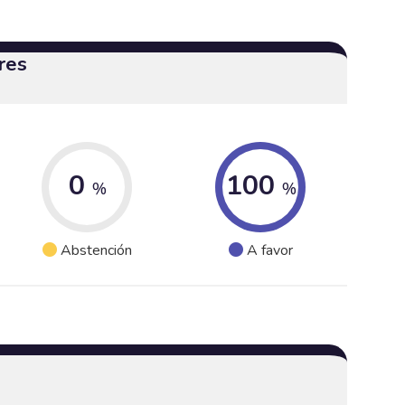
res
0
100
%
%
Abstención
A favor