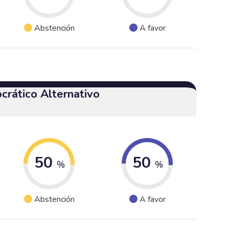
Abstención
A favor
crático Alternativo
50
50
%
%
Abstención
A favor