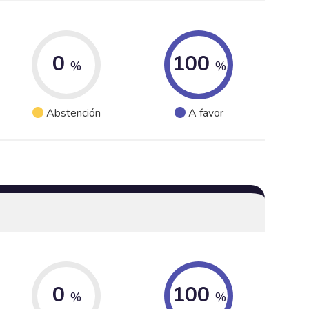
0
100
%
%
Abstención
A favor
0
100
%
%