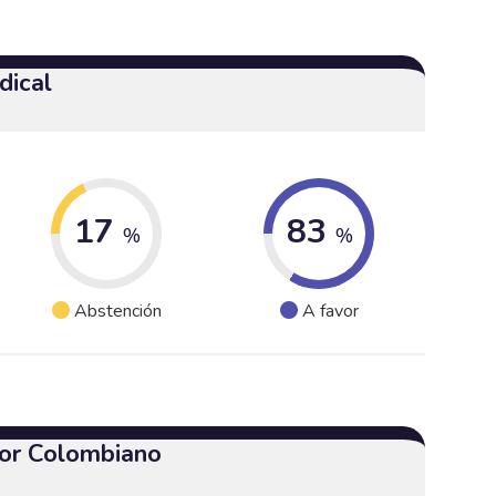
dical
17
83
%
%
Abstención
A favor
or Colombiano