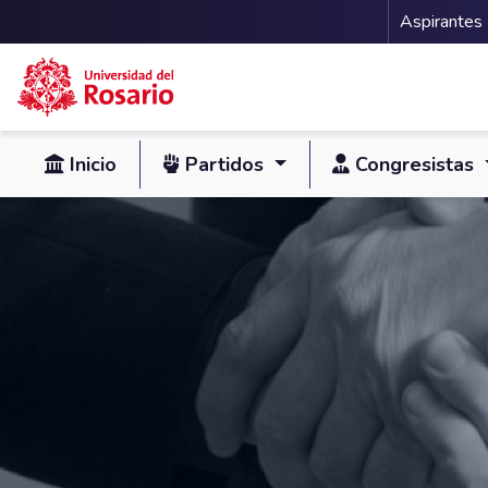
Menu 
Aspirantes
Pasar al contenido principal
Inicio
Partidos
Congresistas