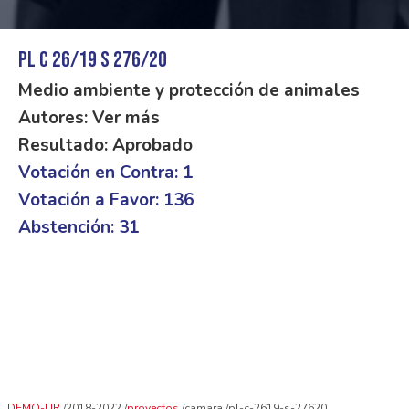
PL C 26/19 S 276/20
Medio ambiente y protección de animales
Autores: Ver más
Resultado: Aprobado
Votación en Contra: 1
Votación a Favor: 136
Abstención: 31
DEMO-UR
2018-2022
proyectos
camara
pl-c-2619-s-27620