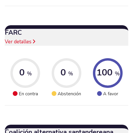
FARC
Ver detalles
0
0
100
%
%
%
En contra
Abstención
A favor
Coalición alternativa santandereana