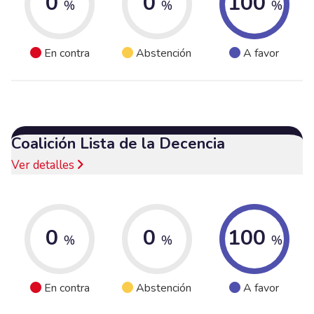
0
0
100
%
%
%
En contra
Abstención
A favor
Coalición Lista de la Decencia
Ver detalles
0
0
100
%
%
%
En contra
Abstención
A favor