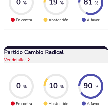
0
19
81
%
%
%
En contra
Abstención
A favor
Partido Cambio Radical
Ver detalles
0
10
90
%
%
%
En contra
Abstención
A favor