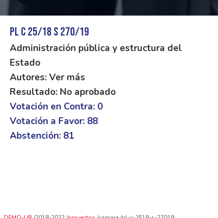
PL C 25/18 S 270/19
Administración pública y estructura del
Estado
Autores: Ver más
Resultado: No aprobado
Votación en Contra: 0
Votación a Favor: 88
Abstención: 81
DEMO-UR
2018-2022
proyectos
camara
pl-c-2518-s-27019