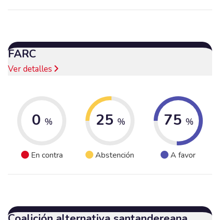
FARC
Ver detalles
0
25
75
%
%
%
En contra
Abstención
A favor
Coalición alternativa santandereana