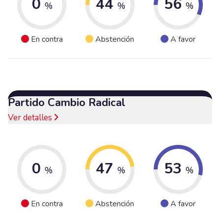
0
44
56
%
%
%
En contra
Abstención
A favor
Partido Cambio Radical
Ver detalles
0
47
53
%
%
%
En contra
Abstención
A favor