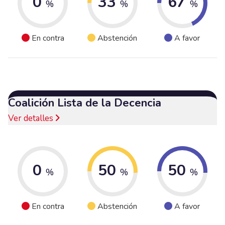
0
33
67
%
%
%
En contra
Abstención
A favor
Coalición Lista de la Decencia
Ver detalles
0
50
50
%
%
%
En contra
Abstención
A favor