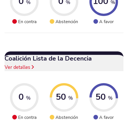
0
0
100
%
%
%
En contra
Abstención
A favor
Coalición Lista de la Decencia
Ver detalles
0
50
50
%
%
%
En contra
Abstención
A favor