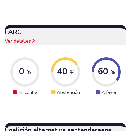
FARC
Ver detalles
0
40
60
%
%
%
En contra
Abstención
A favor
Coalición alternativa santandereana