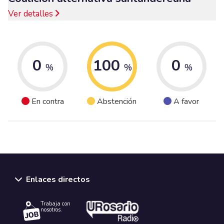
Ver detalles
0
100
0
%
%
%
En contra
Abstención
A favor
Enlaces directos
Trabaja con
nosotros.