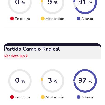
0
9
91
%
%
%
En contra
Abstención
A favor
Partido Cambio Radical
Ver detalles
0
3
97
%
%
%
En contra
Abstención
A favor