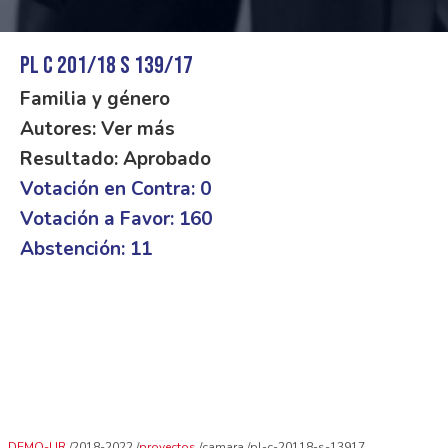
PL C 201/18 S 139/17
Familia y género
Autores: Ver más
Resultado: Aprobado
Votación en Contra: 0
Votación a Favor: 160
Abstención: 11
DEMO-UR
2018-2022
proyectos
camara
pl-c-20118-s-13917